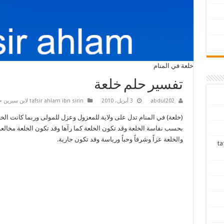
خلعة في المنام
تفسير حلم خلعة
abdul202
3 أبريل، 2010
tafsir ahlam ibn sirin لابن سيرين حرف الخاء
(خلعة) في المنام تدل على ولاية للمعزول وعزل للمولى وربما كانت الخل
بحسب نفاسة الخلعة وقد تكون الخلعة كما رآها وقد تكون الخلعة مخالعة
والخلعة عزاً وشرفاً وحباً ورياسة وقد تكون جارية.
tafsir ah