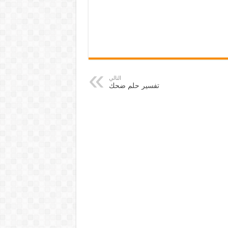
التالي
تفسير حلم ضحك