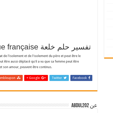
traduction en langue française تفسير حلم خلعة
t de l'isolement et de l'isolement du père et peut être le
eut être aussi déplacé qu'il a vu que sa femme peut être
t son amour, peuvent être continus.
umbleupon
Google +
Twitter
Facebook
عن abdul202