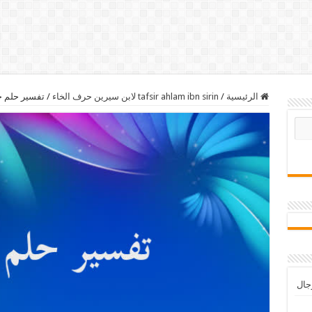
الرئيسية
/
tafsir ahlam ibn sirin لابن سيرين حرف الخاء
/
تفسير حلم خ
رجال