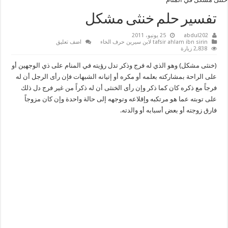
تفسير حلم خنثى مشكل
abdul202
25 يونيو، 2011
tafsir ahlam ibn sirin لابن سيرين حرف الخاء
اضف تعليق
2,838 زيارة
(خنثى مشكل) وهو الذي له فرج وذكر تدل رؤيته في المنام على ذي الوجهين أو
على الراحة بمشاركته بعلمه أو مكره أو إتيانه الشبهات فإن رأى الرجل أن له
فرجاً مع ذكره كان كما ذكر وإن رأى الخنثى أن له ذكراً من غير فرج دل ذلك
على توبته عما هو مرتكبه وإقلاعه وتوجهه إلى حالة واحدة وإن كان مزوجاً
فارق زوجته أو بعض أسبابه أو والدته.