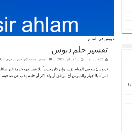
دبوس في المنام
تفسير حلم دبوس
abdul202
10 فبراير، 2013
تفسير الاحلام لابن سيرين حرف الدا
(دبوس) هو في المنام بؤس وإن كان حديداً بلا عصا فهو خدمة غير طائلة
امرأة بلا جهاز والدبوس أخ موافق أو ولد ذكر أو خادم يذب عن صاحبه.
tafsir ah