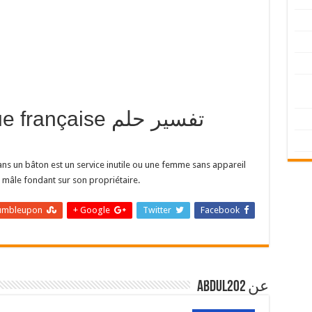
langue française
 sans un bâton est un service inutile ou une femme sans appareil
r mâle fondant sur son propriétaire.
umbleupon
Google +
Twitter
Facebook
عن abdul202