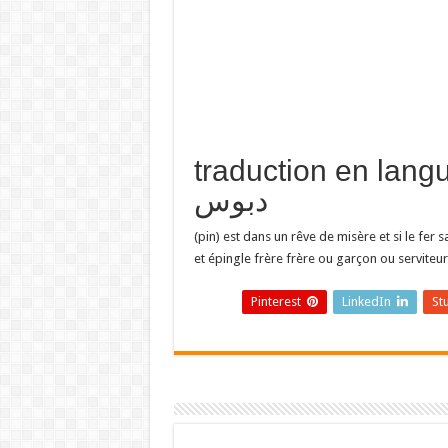
traduction en  تفسير حلم
دبوس
(pin) est dans un rêve de misère et si le fer
et épingle frère frère ou garçon ou serviteu
Pinterest
LinkedIn
St