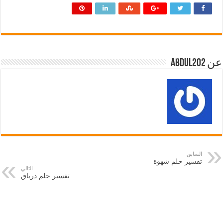
عن abdul202
السابق
تفسير حلم شهوة
التالي
تفسير حلم درياق