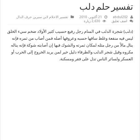
تفسير حلم دلب
abdul202
21 أكتوبر، 2010
تفسير الاحلام لابن سيرين حرف الدال
اضف تعليق
2,630 زيارة
(دلب) شجرة الدلب في المنام رجل رفيع حسيب كثير الأولاد ضخم سيء الخلق
ليس فيه منفعة وغلظ ساقها حسبه وعروقها أصله فمن أصاب من ثمره فإنه
ينال مالاً من رجل مثله لمكان ثمرته والشوك فيها إن أصابته شوكة فإنه يناله
مكروه وقيل شجر الدلب والطرفاء دليل خير لمن يريد الخروج إلى الحرب أو
العسكر ولسائر الناس تدل على فقر ومسكنة.