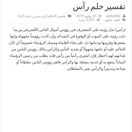
تفسير حلم رآس
abdul202
25 يوليو، 2010
تفسير الاحلام لابن سيرين حرف الراء
اضف تعليق
2,057 زيارة
(رآس) تدل رؤيته على المتصرف في رؤوس أموال الناس كالصيرفي وربما
دلت رؤيته على الموت أو الوقوع في الشدائد وإن كانت رؤوساً مجهولة وإنها
بشعرها وقرونها ودمائها دل على فناء العلماء ومسك الرؤساء خصوصاً إن كان
الحاكم عليه أو بائعها مجهولاً أو شديد البأس والرآس مالك رؤوس الناس من
بلدانهم لهم أخطار فإن اشترى رأساً من رآس فإنه يطلب من رئيس الرؤساء
أستاذاً ينتفع به أو خدمة يشغله بها والرآس قاهر رؤوس الناس سلطاناً أو
صناعة وتدبيراً والرآس يعبر بالسلطان.