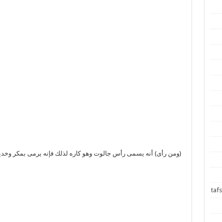
(ومن رأى) أنه يسمى رأس جالوت وهو كاره لذلك فإنه يرمى بمكر وخديع