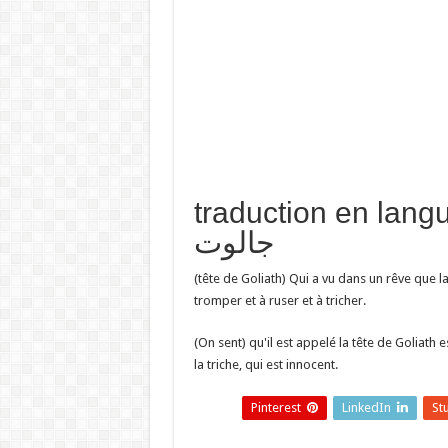
traduction en تفسير حلم رأس
جالوت
(tête de Goliath) Qui a vu dans un rêve que l
tromper et à ruser et à tricher.
(On sent) qu'il est appelé la tête de Goliath e
la triche, qui est innocent.
Pinterest
LinkedIn
St