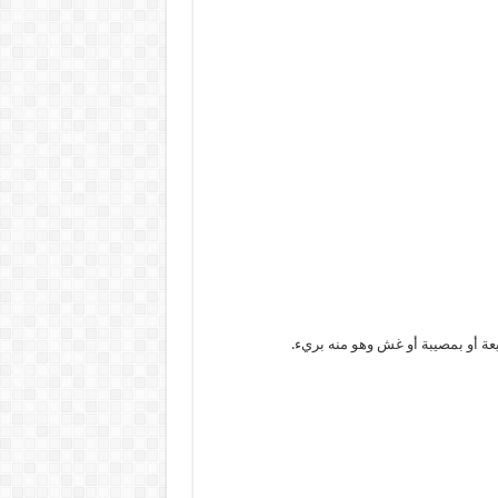
ة أو بمصيبة أو غش وهو منه بريء.