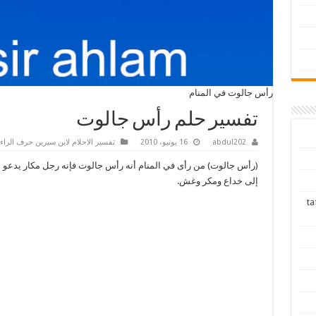
رأس جالوت في المنام
تفسير حلم رأس جالوت
abdul202
16 يونيو، 2010
تفسير الاحلام لابن سيرين حرف الراء
(رأس جالوت) من رأى في المنام أنه رأس جالوت فإنه رجل مكار يدعو 
إلى خداع ومكر وغش.
tafsir ah