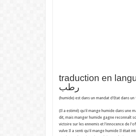
traduction en  تفسير حلم
رطب
(humide) est dans un mandat d'Etat dans un
(Il a estimé) qu'il mange humide dans une 
dit, mais manger humide gagne reconnaît son
victoire sur les ennemis et l'innocence de l'
vulve Il a senti qu'il mange humide Il était i