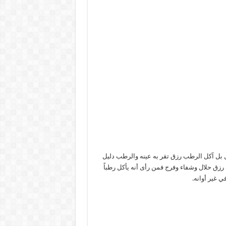
ل بل آكل الرطب رزق تقر به عينه والرطب دليل
 رزق حلال وشفاء وفرج فمن رأى أنه يأكل رطباً
ي غير أوانه.