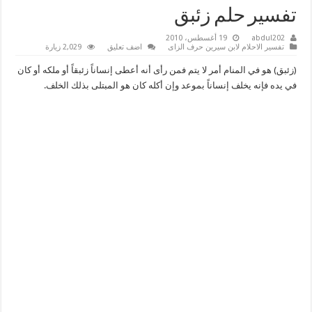
تفسير حلم زئبق
abdul202
19 أغسطس، 2010
تفسير الاحلام لابن سيرين حرف الزاى
اضف تعليق
2,029 زيارة
(زئبق) هو في المنام أمر لا يتم فمن رأى أنه أعطى إنساناً زئبقاً أو ملكه أو كان
في يده فإنه يخلف إنساناً بموعد وإن أكله كان هو المبتلى بذلك الخلف.