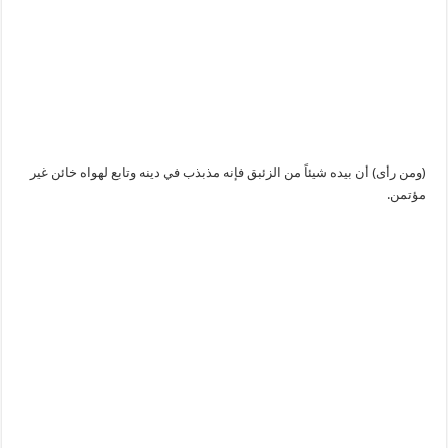
(ومن رأى) أن بيده شيئاً من الزئبق فإنه مذبذب في دينه وتابع لهواه خائن غير
مؤتمن.