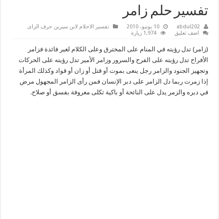
تفسير حلم زامر
abdul202
10 يونيو، 2010
تفسير الاحلام لابن سيرين حرف الزاى
اضف تعليق
1,974 زيارة
(زامر) تدل رؤيته في المنام على المخترق وعلى الكلام لغير فائدة فزامر
الأفراح تدل رؤيته على الفرح والسرور وزامر الأمير تدل رؤيته على الحركات
وتجهيز الجنود والزامر رجل ينعى بموت أو قتل أو زان أو قواد وكذلك المرأة
إذا زمرت ربما دل الزامر على دبر الإنسان فمن رأى الزامر المجهول مرض
في دبره والزمر يدل على النائحة أو باكية ثكلى معروفة بفسق أو صلاح.