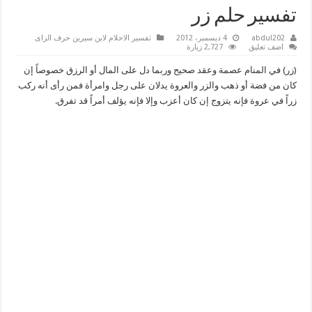
تفسير حلم زر
abdul202
4 ديسمبر، 2012
تفسير الاحلام لابن سيرين حرف الزاى
اضف تعليق
2,727 زيارة
(زر) في المنام عصمة وعقد صحيح وربما دل على المال أو الرزق خصوصاً إن
كان من فضة أو ذهب والزر والعروة يدلان على رجل وامرأة فمن رأى أنه ركب
زراً في عروة فإنه يتزوج إن كان أعزب وإلا فإنه يؤلف أمراً قد تفرق.