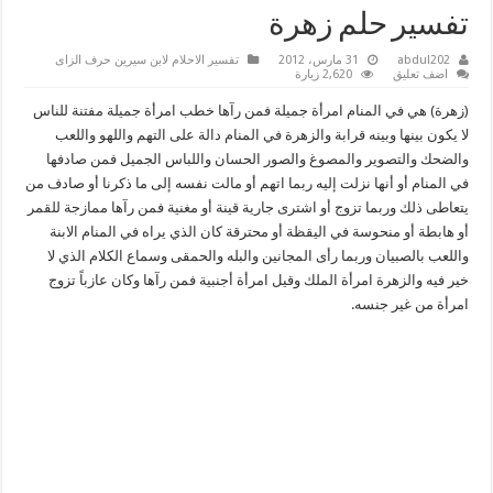
تفسير حلم زهرة
abdul202
31 مارس، 2012
تفسير الاحلام لابن سيرين حرف الزاى
اضف تعليق
2,620 زيارة
(زهرة) هي في المنام امرأة جميلة فمن رآها خطب امرأة جميلة مفتنة للناس
لا يكون بينها وبينه قرابة والزهرة في المنام دالة على التهم واللهو واللعب
والضحك والتصوير والمصوغ والصور الحسان واللباس الجميل فمن صادفها
في المنام أو أنها نزلت إليه ربما اتهم أو مالت نفسه إلى ما ذكرنا أو صادف من
يتعاطى ذلك وربما تزوج أو اشترى جارية قينة أو مغنية فمن رآها ممازجة للقمر
أو هابطة أو منحوسة في اليقظة أو محترقة كان الذي يراه في المنام الابنة
واللعب بالصبيان وربما رأى المجانين والبله والحمقى وسماع الكلام الذي لا
خير فيه والزهرة امرأة الملك وقيل امرأة أجنبية فمن رآها وكان عازباً تزوج
امرأة من غير جنسه.