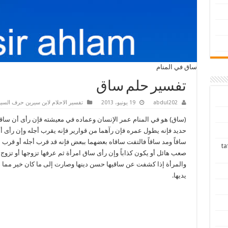
ساق في المنام
تفسير حلم ساق
abdul202
19 يونيو، 2013
تفسير الاحلام لابن سيرين حرف السي
(ساق) هو في المنام عمر الإنسان وعماده في معيشته فإن رأى أن ساق
حديد فإنه يطول عمره فإن رآهما من قوارير فإنه يقرب أجله وإن رأى أن
ساقاً ومد ساقاً فالتفت ساقاه بعضهما ببعض فإنه قد قرب أجله أو قرب ل
tafsir ah
صعب هائل أو يكون كذاباً وإن رأى ساق امرأة ثم عرفها تزوجها أو تزوج 
والمرأة إذا كشفت عن ساقيها حسن دينها وصارت إلى ما كان خير مما 
يديها.