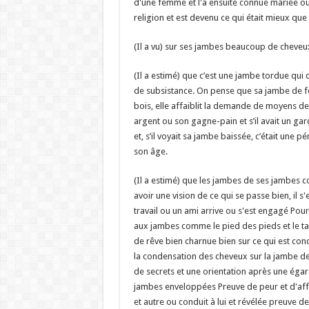
d'une femme et l'a ensuite connue mariée ou
religion et est devenu ce qui était mieux q
(Il a vu) sur ses jambes beaucoup de cheveu
(Il a estimé) que c’est une jambe tordue qui
de subsistance. On pense que sa jambe de fer
bois, elle affaiblit la demande de moyens de 
argent ou son gagne-pain et s’il avait un gar
et, s’il voyait sa jambe baissée, c’était une 
son âge.
(Il a estimé) que les jambes de ses jambes c
avoir une vision de ce qui se passe bien, il 
travail ou un ami arrive ou s'est engagé Po
aux jambes comme le pied des pieds et le tal
de rêve bien charnue bien sur ce qui est cond
la condensation des cheveux sur la jambe de
de secrets et une orientation après une éga
jambes enveloppées Preuve de peur et d'affli
et autre ou conduit à lui et révélée preuve de