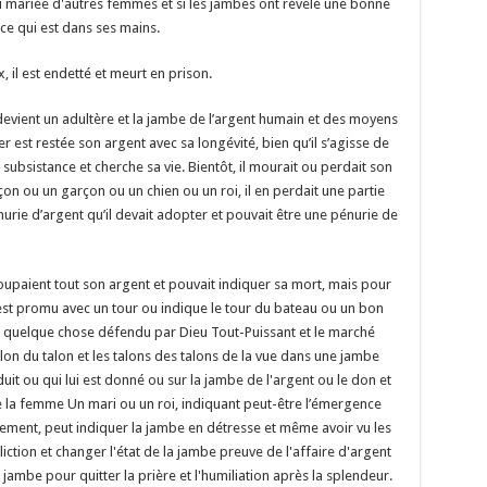
 mariée d'autres femmes et si les jambes ont révélé une bonne
ue ce qui est dans ses mains.
x, il est endetté et meurt en prison.
 devient un adultère et la jambe de l’argent humain et des moyens
 est restée son argent avec sa longévité, bien qu’il s’agisse de
subsistance et cherche sa vie. Bientôt, il mourait ou perdait son
çon ou un garçon ou un chien ou un roi, il en perdait une partie
pénurie d’argent qu’il devait adopter et pouvait être une pénurie de
oupaient tout son argent et pouvait indiquer sa mort, mais pour
s'est promu avec un tour ou indique le tour du bateau ou un bon
ur quelque chose défendu par Dieu Tout-Puissant et le marché
on du talon et les talons des talons de la vue dans une jambe
uit ou qui lui est donné ou sur la jambe de l'argent ou le don et
 la femme Un mari ou un roi, indiquant peut-être l’émergence
rement, peut indiquer la jambe en détresse et même avoir vu les
ction et changer l'état de la jambe preuve de l'affaire d'argent
 jambe pour quitter la prière et l'humiliation après la splendeur.