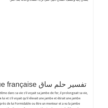
traduction en langue française تفسير حلم ساق
e dans sa vie s'il voyait sa jambe de fer, il prolongeait sa vie,
e lui et s'il voyait qu'il élevait une jambe et étirait une jambe
ou près de lui Formidable ou être un menteur et a vu la jambe