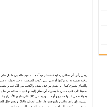
(ومن رأى) أن ساقي رجليه قطعتا جميعاً ذهب جميع ماله وربما دل على مو
ترقية نفسه بدابة يركبها أو يدل على ركوب السفينة أو خير يعمله أو صدي
والساق يسوق كما أن القدم من قدم يقدم والكعب من الكاعب والعقب م
سميناً دلى على حسن ما يسوقه أو يساق إليه أو على ما ساقه من مال أ
وحيلة تعمل عليها من زوج أو ملك وربما دل ذلك على ظهور الأسرار وعلى
الشدة وإن رأى ساقين ملفوفتين دل على الخوف والبلاء وتغيير حال الس
يساق إليه وكشف الساق دليل على ترك الصلاة والذلة بعد العز.