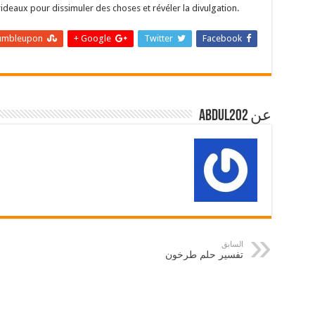
rideaux pour dissimuler des choses et révéler la divulgation.
umbleupon
Google +
Twitter
Facebook
عن abdul202
السابق
تفسير حلم طرخون