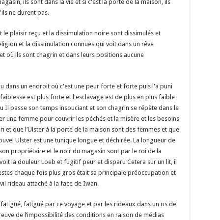
gasin, ils sont dans la vie et si c'est la porte de la maison, ils
qu'ils ne durent pas.
t le plaisir reçu et la dissimulation noire sont dissimulés et
ligion et la dissimulation connues qui voit dans un rêve
et où ils sont chagrin et dans leurs positions aucune
 ou dans un endroit où c'est une peur forte et forte puis l'a puni
a faiblesse est plus forte et l'esclavage est de plus en plus faible
 ou Il passe son temps insouciant et son chagrin se répète dans le
er une femme pour couvrir les péchés et la misère et les besoins
ri et que l’Ulster à la porte de la maison sont des femmes et que
nouvel Ulster est une tunique longue et déchirée. La longueur de
son propriétaire et le noir du magasin sont par le roi de la
t la douleur Loeb et fugitif peur et disparu Cetera sur un lit, il
estes chaque fois plus gros était sa principale préoccupation et
s vil rideau attaché à la face de Iwan.
rti, fatigué, fatigué par ce voyage et par les rideaux dans un os de
euve de l’impossibilité des conditions en raison de médias