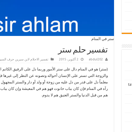
ستر في المنام
تفسير حلم ستر
abdul202
2 أكتوبر، 2015
تفسير الاحلام لابن سيرين حرف السي
(ستر) هو في المنام دال على ستر الأمور وربما دل على الرفيق الكاتم ا
والزوجة التي تستر على الإنسان أحواله وتصونه عن النظر إلى غيرها ف
معلماً دل على قدر من دل عليه من زوجة أو ولد أو دار والستر المجهول
tafsir ah
رآه في المنام فإن كان بباب حانوت فهو هم في المعيشة وإن كان بباب 
هم من قبل الدنيا والستر العتيق هم لا يدوم.