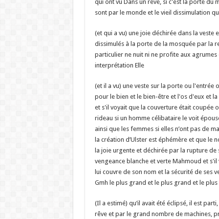
qui ont vu Dans un rêve, si c'est la porte du ma
sont par le monde et le vieil dissimulation 
(et qui a vu) une joie déchirée dans la veste e
dissimulés à la porte de la mosquée par la re
particulier ne nuit ni ne profite aux agrumes 
interprétation Elle
(et il a vu) une veste sur la porte ou l'entrée
pour le bien et le bien-être et l'os d'eux et l
et s'il voyait que la couverture était coupée
rideau si un homme célibataire le voit épous
ainsi que les femmes si elles n’ont pas de ma
la création d’Ulster est éphémère et que le 
la joie urgente et déchirée par la rupture de 
vengeance blanche et verte Mahmoud et s'il voi
lui couvre de son nom et la sécurité de ses v
Gmh le plus grand et le plus grand et le plu
(Il a estimé) qu’il avait été éclipsé, il est pa
rêve et par le grand nombre de machines, pr