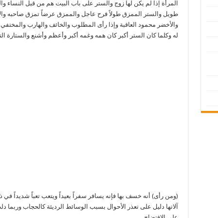
المرأة إذا لم يكن لها زوج والستر على باب البيت هم من قبل النساء و
طويل والستر الممزق طولاً فرح عاجل والممزق عرضاً تمزق صاحبه وال
والأخضر محمود العاقبة وإذا رأى المطلوب والخائف والهارب والمختفي
له وكلما كان الستر أكبر كان همه وغمه أكبر وأعظم وأشنع والستارة الت
(ومن رأى) أنه خسف بها فإنه يسافر سفراً بعيداً ويتعب تعباً شديداً في
آلاتها دليل على تعذر الأحوال بسبب الوسائط الرديئة كالحجاب وربما د
على الافتضاح.