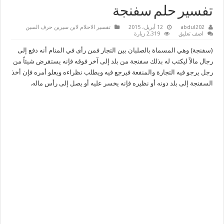
تفسير حلم سفنجة
abdul202
12 أبريل، 2015
تفسير الاحلام لابن سيرين حرف السين
اضف تعليق
2,319 زيارة
(سفنجة) وهي المسماة بالصلبان بين التجار فمن رأى في المنام أنه دفع إلى
رجال مالاً ليكتب له بذلك سفنجة من بلد إلى آخر فوقه فإنه يستقرض شيئاً من
رجل يرجو فيه التجارة والمنفعة فيرجع فيه ويطلب نظراءه ويعلو أمره فإن أخذ
السفنجة إلى بلد دونه أو نظيره فإنه يخسر عليه أو يصل إلى رأس ماله.