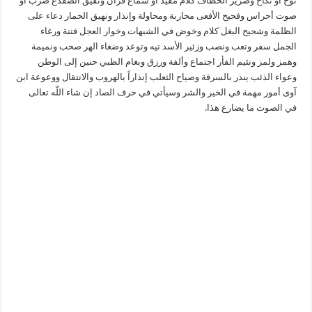
نوح أو
نكاح
وصرير الخطاف كلام مفيد أو سماع قرآن ونقيق الضفدع ضرب أو
صوت أحراس وفحيح الأفعى محاربة ومحاولة وإنذار ونهيق الحمار دعاء على
الظلمة وشحيح البغل كلام وخوض في الشبهات وخوار العجل فتنة ورغاء
الجمل سفر وتعب ونصب وزئير الأسد تيه وتوعد وضغاء الهر صحب ونميمة
وهمز ولمز ونئيم الفأر اجتماع وألفة ورزق وبغام الظبي حنين إلى الوطن
وعواء الذئب ينذر بالسرقة وصياح الثعلب إنذاراً بالهروب والانتقال ووعوعة ابن
آوى أمور مهمة في الخير والشر وسيأتي في حرف الصاد إن شاء اللّه تعالى
في الصوت ما يضارع هذا.