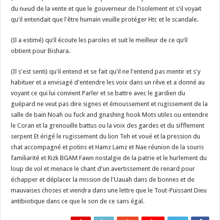
du nœud de la vente et que le gouverneur de l'isolement et s'il voyait
qu'il entendait que l'être humain veuille protéger Htc et le scandale.
(Il a estimé) qu’il écoute les paroles et suit le meilleur de ce qu’il
obtient pour Bishara.
(Il s'est senti) qu'il entend et se fait qu'il ne l'entend pas mentir et s'y
habituer et a envisagé d'entendre les voix dans un rêve et a donné au
voyant ce qui lui convient Parler et se battre avec le gardien du
guépard ne veut pas dire signes et émoussement et rugissement de la
salle de bain Noah ou fuck and gnashing hook Mots utiles ou entendre
le Coran et la grenouille battus ou la voix des gardes et du sifflement
serpent Et érigé le rugissement du lion Teh et voué et la pression du
chat accompagné et potins et Hamz Lamz et Nae réunion de la souris
familiarité et Rizk BGAM Fawn nostalgie de la patrie et le hurlement du
loup de vol et menace le chant d'un avertissement de renard pour
échapper et déplacer la mission de l'Uauah dans de bonnes et de
mauvaises choses et viendra dans une lettre que le Tout-Puissant Dieu
antibiotique dans ce que le son de ce sans égal.