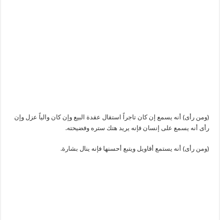
(ومن رأى) أنه يسمع إن كان تاجراً استقال عقدة البيع وإن كان والياً عزل وإن
رأى أنه يسمع على إنسان فإنه يريد هتك ستره وفضيحته.
(ومن رأى) أنه يستمع أقاويل ويتبع أحسنها فإنه ينال بشارة.