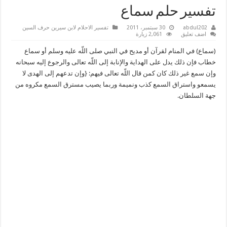
تفسير حلم سماع
abdul202
30 سبتمبر، 2011
تفسير الاحلام لابن سيرين حرف السين
اضف تعليق
2,061 زيارة
(سماع) في المنام لقرآن أو مديح في النبي صلى اللّه عليه وسلم أو سماع
خطاب فإن ذلك يدل على الهداية والإنابة إلى اللّه تعالى والرجوع إليه سبحانه
وإن سمع غير ذلك كان كمن قال اللّه تعالى فيهم: {وإن تدعهم إلى الهدى لا
يسمعو واستراق السمع كذب ونميمة وربما يصيب مسترق السمع مكروه من
جهة السلطان.