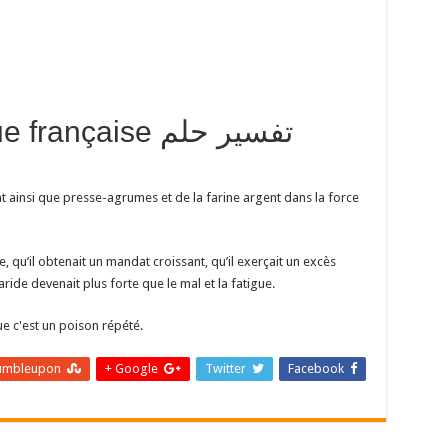
langue française
nt ainsi que presse-agrumes et de la farine argent dans la force
, qu’il obtenait un mandat croissant, qu’il exerçait un excès
re aride devenait plus forte que le mal et la fatigue.
e c'est un poison répété.
umbleupon
Google +
Twitter
Facebook