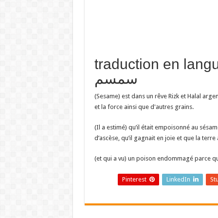
traduction en  تفسير حلم
سمسم
(Sesame) est dans un rêve Rizk et Halal arge
et la force ainsi que d'autres grains.
(Il a estimé) qu’il était empoisonné au sésame
d’ascèse, qu’il gagnait en joie et que la ter
(et qui a vu) un poison endommagé parce qu
Pinterest
LinkedIn
St