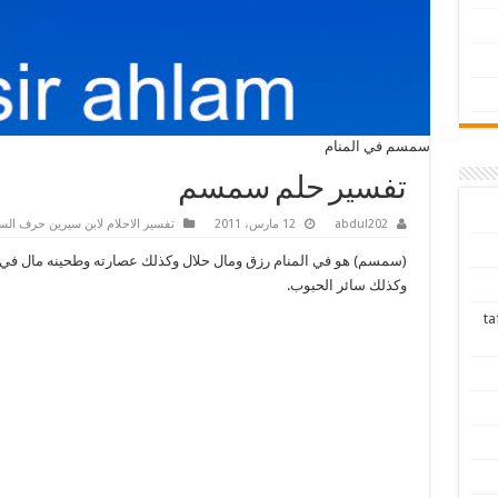
سمسم في المنام
تفسير حلم سمسم
abdul202
12 مارس، 2011
تفسير الاحلام لابن سيرين حرف الس
(سمسم) هو في المنام رزق ومال حلال وكذلك عصارته وطحينه مال في 
وكذلك سائر الحبوب.
tafsir ah