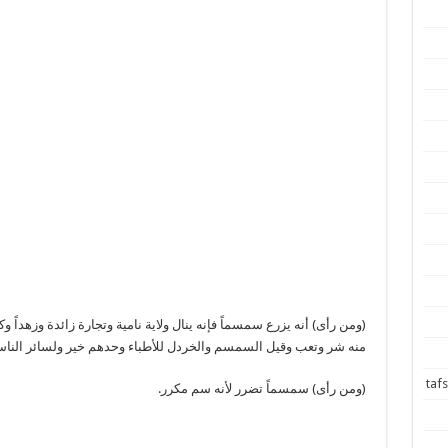
(ومن رأى) أنه يزرع سمسماً فإنه ينال ولاية نامية وتجارة زائدة وزهداً وك
منه شر وتعب وقيل السمسم والخردل للأطباء وحدهم خير ولسائر الناس
(ومن رأى) سمسماً تضرر لأنه سم مكرر.