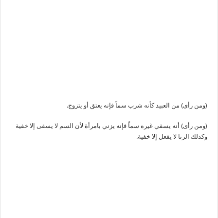
(ومن رأى) من العبيد كأنه شرب سماً فإنه يعتق أو يتزوج.
(ومن رأى) أنه يسقي غيره سماً فإنه يزني بامرأة لأن السم لا يسقى إلا خفية
وكذلك الزنا لا يفعل إلا خفية.