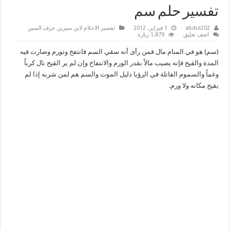
تفسير حلم سم
abdul202
1 فبراير، 2012
تفسير الاحلام لابن سيرين حرف السين
اضف تعليق
1,879 زيارة
(سم) هو في المنام مال فمن رأى أنه سقي السم فانتفخ وتورم وصارت فيه
المدة والقيح فإنه يصيب مالاً بقدر الورم والانتفاخ وإن لم ير القيح نال كرباً
وغماً والسموم القاتلة في الرؤيا دليل الموت والسم هم لمن شربه إذا لم
يقيح مكانه ولا ورم.