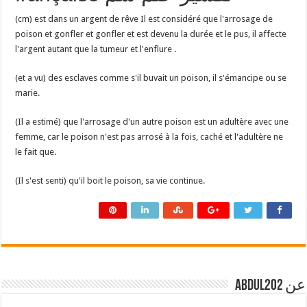
(cm) est dans un argent de rêve Il est considéré que l'arrosage de
poison et gonfler et gonfler et est devenu la durée et le pus, il affecte
l'argent autant que la tumeur et l'enflure .
(et a vu) des esclaves comme s'il buvait un poison, il s'émancipe ou se
marie.
(Il a estimé) que l'arrosage d'un autre poison est un adultère avec une
femme, car le poison n'est pas arrosé à la fois, caché et l'adultère ne
le fait que.
(Il s'est senti) qu'il boit le poison, sa vie continue.
عن abdul202