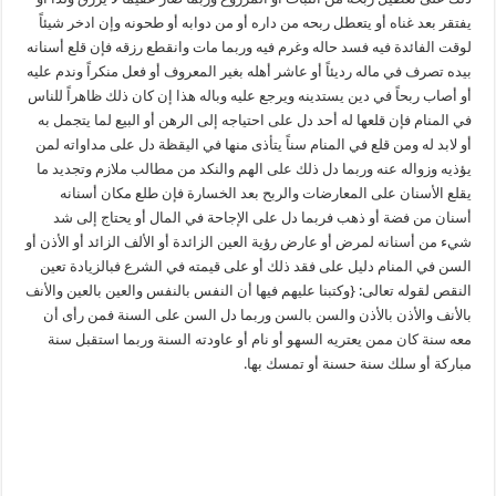
يفتقر بعد غناه أو يتعطل ربحه من داره أو من دوابه أو طحونه وإن ادخر شيئاً
لوقت الفائدة فيه فسد حاله وغرم فيه وربما مات وانقطع رزقه فإن قلع أسنانه
بيده تصرف في ماله رديئاً أو عاشر أهله بغير المعروف أو فعل منكراً وندم عليه
أو أصاب ربحاً في دين يستدينه ويرجع عليه وباله هذا إن كان ذلك ظاهراً للناس
في المنام فإن قلعها له أحد دل على احتياجه إلى الرهن أو البيع لما يتجمل به
أو لابد له ومن قلع في المنام سناً يتأذى منها في اليقظة دل على مداواته لمن
يؤذيه وزواله عنه وربما دل ذلك على الهم والنكد من مطالب ملازم وتجديد ما
يقلع الأسنان على المعارضات والربح بعد الخسارة فإن طلع مكان أسنانه
أسنان من فضة أو ذهب فربما دل على الإجاحة في المال أو يحتاج إلى شد
شيء من أسنانه لمرض أو عارض رؤية العين الزائدة أو الألف الزائد أو الأذن أو
السن في المنام دليل على فقد ذلك أو على قيمته في الشرع فبالزيادة تعين
النقص لقوله تعالى: {وكتبنا عليهم فيها أن النفس بالنفس والعين بالعين والأنف
بالأنف والأذن بالأذن والسن بالسن وربما دل السن على السنة فمن رأى أن
معه سنة كان ممن يعتريه السهو أو نام أو عاودته السنة وربما استقبل سنة
مباركة أو سلك سنة حسنة أو تمسك بها.