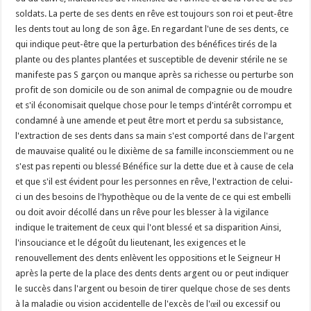
soldats. La perte de ses dents en rêve est toujours son roi et peut-être
les dents tout au long de son âge. En regardant l'une de ses dents, ce
qui indique peut-être que la perturbation des bénéfices tirés de la
plante ou des plantes plantées et susceptible de devenir stérile ne se
manifeste pas S garçon ou manque après sa richesse ou perturbe son
profit de son domicile ou de son animal de compagnie ou de moudre
et s'il économisait quelque chose pour le temps d'intérêt corrompu et
condamné à une amende et peut être mort et perdu sa subsistance,
l'extraction de ses dents dans sa main s'est comporté dans de l'argent
de mauvaise qualité ou le dixième de sa famille inconsciemment ou ne
s'est pas repenti ou blessé Bénéfice sur la dette due et à cause de cela
et que s'il est évident pour les personnes en rêve, l'extraction de celui-
ci un des besoins de l'hypothèque ou de la vente de ce qui est embelli
ou doit avoir décollé dans un rêve pour les blesser à la vigilance
indique le traitement de ceux qui l'ont blessé et sa disparition Ainsi,
l'insouciance et le dégoût du lieutenant, les exigences et le
renouvellement des dents enlèvent les oppositions et le Seigneur H
après la perte de la place des dents dents argent ou or peut indiquer
le succès dans l'argent ou besoin de tirer quelque chose de ses dents
à la maladie ou vision accidentelle de l'excès de l'œil ou excessif ou