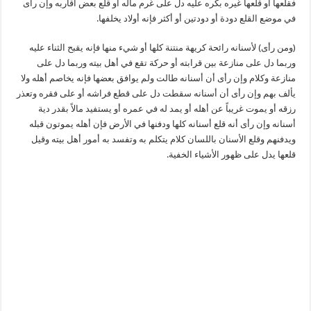
فقلعها أو قلعها غيره بكره عليه دل على غرم ماله أو قلع بعض أقاربه وإن رأى
في موضع القلع دودة أو دودتين أو أكثر فإنه أولاد يخلفها.
(ومن رأى) لأسنانه رائحة كريهة منتنة كلها أو شيء منها فإنه يقبح الثناء عليه
وربما دل على منازعة بين قرابته أو حركة تقع في أهل بيته وربما دل على
منازعة وكلام وإن رأى أن أسنانه طالت ولم يوافق بعضها فإنه يخاصم أهله ولا
يألف بهم وإن رأى أن أسنانه سقطت دل على قطع فراشه أو على فقره وتعذر
رزقه أو يموت غريباً عن أهله أو يمد له في عمره أو يستفيد مالاً بقدر دية
أسنانه وإن رأى أنه قلع أسنانه كلها ودفنها في الأرض فإن أهله يموتون قبله
ويدفنهم وقلع الأسنان باللسان كلام يتكلم به وتفسد به أمور أهل بيته وقيل
قلعها يدل على ظهور الأشياء الخفية.