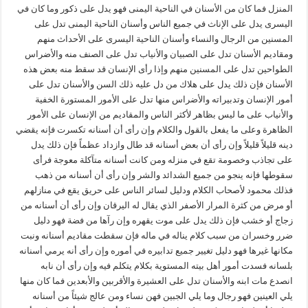
المنزل فما كان من الأسنان في الناحية اليمنى فهو يدل على ذكور وما كان في
اليسرى يدل على الإناث في جميع الناس وأسنان الناحية اليمنى تدل على
المسنين من الرجال والنساء وأسنان الناحية اليسرى على الأحداث منهم
ومقاديم الأسنان تدل على الصبيان والأنياب تدل على الصنف منه والأضراس
الطواحين تدل على المسنين منهم وإذا رأى الإنسان قد سقط منه بعض هذه
الأسنان فإن ذلك يدل على هلاك من دل عليه ذلك السن والأسنان تدل على
أمور الإنسان وتدبيراته والأضراس منها تدل على الأمور المستورة الخفية
والأنياب على ما ليس بظاهر لأكثر الناس والمقاديم من الإنسان على الأمور
الظاهرة وعلى ما يفعل بالقول والكلام وإن رأى أن أسنانه تكسرت فإنه يقضي
دينه قليلاً قليلاً وإن رأى أن بعض أسنانه قد طال وازداد عظماً فإن ذلك يدل
على تجاذب وخصومة تقع في منزله ومن كانت أسنانه متآكلة معوجة فرأى
سقوطها فإنه ينجو من جميع الشدائد والشر وإن رأى أن أسنانه من ذهب
فذلك محمود لأصحاب الكلام ودليل لسائر الناس على حريق يقع في منازلهم
أو مرض من كثرة المرار الأصفر الذي يقال له اليرقان وإن رأى أن أسنانه من
زجاج أو خشب فإن ذلك يدل على موت يقهره وإن رآها من فضة فهو دليل
ضرر وخسران من سبب كلام يناله في ماله فإن سقطت مقاديم أسنانه ونبت
مكانها غيرها فهو دليل تغيير جميع تدابيره في أموره وإن رأى أنه يرمي أسنانه
بلسانه فسدت أمور أهل بيته المستوية بكلام يتكلم فيه وإن رأى أن نابه
انصدع مات ابنه والأسنان تدل على العشيرة والأقربين والأبعدين فما كان منها
يلي العينين فهو رجال وما يلي الجبين فهن نساء ومن عالج شيئاً من أسنانه