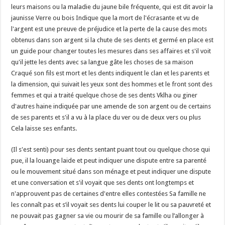
leurs maisons ou la maladie du jaune bile fréquente, qui est dit avoir la
jaunisse Verre ou bois Indique que la mort de l'écrasante et vu de
l'argent est une preuve de préjudice et la perte de la cause des mots
obtenus dans son argent si la chute de ses dents et germé en place est
un guide pour changer toutes les mesures dans ses affaires et s'il voit
qu'il jette les dents avec sa langue gâte les choses de sa maison
Craqué son fils est mort et les dents indiquent le clan et les parents et
la dimension, qui suivait les yeux sont des hommes et le front sont des
femmes et qui a traité quelque chose de ses dents Vklha ou giner
d'autres haine indiquée par une amende de son argent ou de certains
de ses parents et s'il a vu à la place du ver ou de deux vers ou plus
Cela laisse ses enfants.
(Il s'est senti) pour ses dents sentant puant tout ou quelque chose qui
pue, il la louange laide et peut indiquer une dispute entre sa parenté
ou le mouvement situé dans son ménage et peut indiquer une dispute
et une conversation et s'il voyait que ses dents ont longtemps et
n'approuvent pas de certaines d'entre elles contestées Sa famille ne
les connaît pas et s’il voyait ses dents lui couper le lit ou sa pauvreté et
ne pouvait pas gagner sa vie ou mourir de sa famille ou l’allonger à