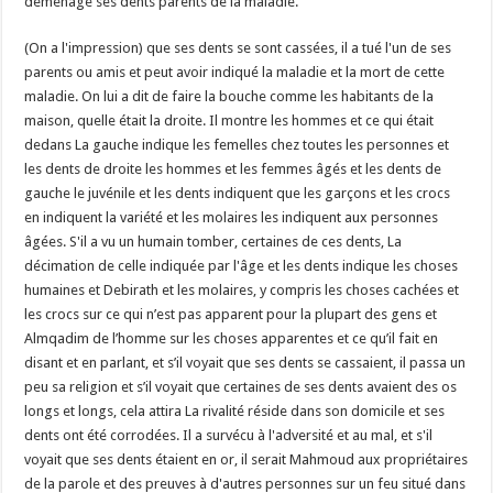
déménagé ses dents parents de la maladie.
(On a l'impression) que ses dents se sont cassées, il a tué l'un de ses
parents ou amis et peut avoir indiqué la maladie et la mort de cette
maladie. On lui a dit de faire la bouche comme les habitants de la
maison, quelle était la droite. Il montre les hommes et ce qui était
dedans La gauche indique les femelles chez toutes les personnes et
les dents de droite les hommes et les femmes âgés et les dents de
gauche le juvénile et les dents indiquent que les garçons et les crocs
en indiquent la variété et les molaires les indiquent aux personnes
âgées. S'il a vu un humain tomber, certaines de ces dents, La
décimation de celle indiquée par l'âge et les dents indique les choses
humaines et Debirath et les molaires, y compris les choses cachées et
les crocs sur ce qui n’est pas apparent pour la plupart des gens et
Almqadim de l’homme sur les choses apparentes et ce qu’il fait en
disant et en parlant, et s’il voyait que ses dents se cassaient, il passa un
peu sa religion et s’il voyait que certaines de ses dents avaient des os
longs et longs, cela attira La rivalité réside dans son domicile et ses
dents ont été corrodées. Il a survécu à l'adversité et au mal, et s'il
voyait que ses dents étaient en or, il serait Mahmoud aux propriétaires
de la parole et des preuves à d'autres personnes sur un feu situé dans