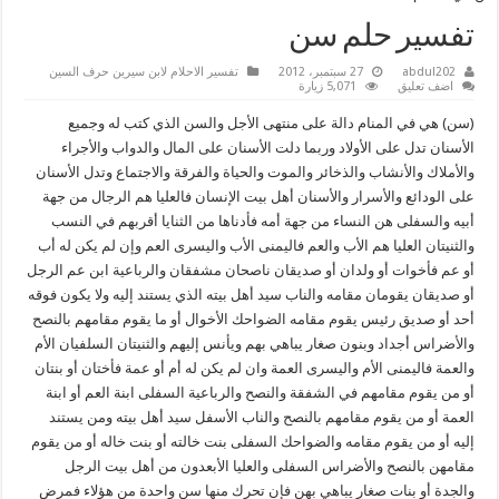
تفسير حلم سن
abdul202
27 سبتمبر، 2012
تفسير الاحلام لابن سيرين حرف السين
اضف تعليق
5,071 زيارة
(سن) هي في المنام دالة على منتهى الأجل والسن الذي كتب له وجميع
الأسنان تدل على الأولاد وربما دلت الأسنان على المال والدواب والأجراء
والأملاك والأنشاب والذخائر والموت والحياة والفرقة والاجتماع وتدل الأسنان
على الودائع والأسرار والأسنان أهل بيت الإنسان فالعليا هم الرجال من جهة
أبيه والسفلى هن النساء من جهة أمه فأدناها من الثنايا أقربهم في النسب
والثنيتان العليا هم الأب والعم فاليمنى الأب واليسرى العم وإن لم يكن له أب
أو عم فأخوات أو ولدان أو صديقان ناصحان مشفقان والرباعية ابن عم الرجل
أو صديقان يقومان مقامه والناب سيد أهل بيته الذي يستند إليه ولا يكون فوقه
أحد أو صديق رئيس يقوم مقامه الضواحك الأخوال أو ما يقوم مقامهم بالنصح
والأضراس أجداد وبنون صغار يباهي بهم ويأنس إليهم والثنيتان السلفيان الأم
والعمة فاليمنى الأم واليسرى العمة وان لم يكن له أم أو عمة فأختان أو بنتان
أو من يقوم مقامهم في الشفقة والنصح والرباعية السفلى ابنة العم أو ابنة
العمة أو من يقوم مقامهم بالنصح والناب الأسفل سيد أهل بيته ومن يستند
إليه أو من يقوم مقامه والضواحك السفلى بنت خالته أو بنت خاله أو من يقوم
مقامهن بالنصح والأضراس السفلى والعليا الأبعدون من أهل بيت الرجل
والجدة أو بنات صغار يباهي بهن فإن تحرك منها سن واحدة من هؤلاء فمرض