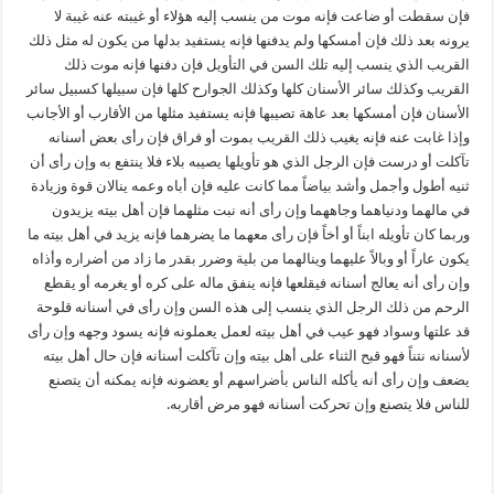
فإن سقطت أو ضاعت فإنه موت من ينسب إليه هؤلاء أو غيبته عنه غيبة لا
يرونه بعد ذلك فإن أمسكها ولم يدفنها فإنه يستفيد بدلها من يكون له مثل ذلك
القريب الذي ينسب إليه تلك السن في التأويل فإن دفنها فإنه موت ذلك
القريب وكذلك سائر الأسنان كلها وكذلك الجوارح كلها فإن سبيلها كسبيل سائر
الأسنان فإن أمسكها بعد عاهة تصيبها فإنه يستفيد مثلها من الأقارب أو الأجانب
وإذا غابت عنه فإنه يغيب ذلك القريب بموت أو فراق فإن رأى بعض أسنانه
تآكلت أو درست فإن الرجل الذي هو تأويلها يصيبه بلاء فلا ينتفع به وإن رأى أن
ثنيه أطول وأجمل وأشد بياضاً مما كانت عليه فإن أباه وعمه ينالان قوة وزيادة
في مالهما ودنياهما وجاههما وإن رأى أنه نبت مثلهما فإن أهل بيته يزيدون
وربما كان تأويله ابناً أو أخاً فإن رأى معهما ما يضرهما فإنه يزيد في أهل بيته ما
يكون عاراً أو وبالاً عليهما وينالهما من بلية وضرر بقدر ما زاد من أضراره وأذاه
وإن رأى أنه يعالج أسنانه فيقلعها فإنه ينفق ماله على كره أو يغرمه أو يقطع
الرحم من ذلك الرجل الذي ينسب إلى هذه السن وإن رأى في أسنانه قلوحة
قد علتها وسواد فهو عيب في أهل بيته لعمل يعملونه فإنه يسود وجهه وإن رأى
لأسنانه نتناً فهو قبح الثناء على أهل بيته وإن تآكلت أسنانه فإن حال أهل بيته
يضعف وإن رأى أنه يأكله الناس بأضراسهم أو يعضونه فإنه يمكنه أن يتصنع
للناس فلا يتصنع وإن تحركت أسنانه فهو مرض أقاربه.