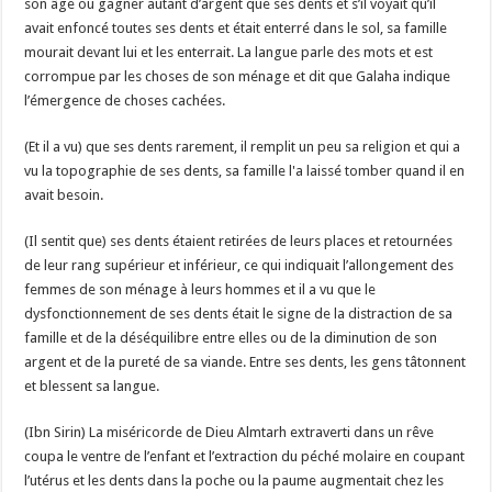
son âge ou gagner autant d’argent que ses dents et s’il voyait qu’il
avait enfoncé toutes ses dents et était enterré dans le sol, sa famille
mourait devant lui et les enterrait. La langue parle des mots et est
corrompue par les choses de son ménage et dit que Galaha indique
l’émergence de choses cachées.
(Et il a vu) que ses dents rarement, il remplit un peu sa religion et qui a
vu la topographie de ses dents, sa famille l'a laissé tomber quand il en
avait besoin.
(Il sentit que) ses dents étaient retirées de leurs places et retournées
de leur rang supérieur et inférieur, ce qui indiquait l’allongement des
femmes de son ménage à leurs hommes et il a vu que le
dysfonctionnement de ses dents était le signe de la distraction de sa
famille et de la déséquilibre entre elles ou de la diminution de son
argent et de la pureté de sa viande. Entre ses dents, les gens tâtonnent
et blessent sa langue.
(Ibn Sirin) La miséricorde de Dieu Almtarh extraverti dans un rêve
coupa le ventre de l’enfant et l’extraction du péché molaire en coupant
l’utérus et les dents dans la poche ou la paume augmentait chez les