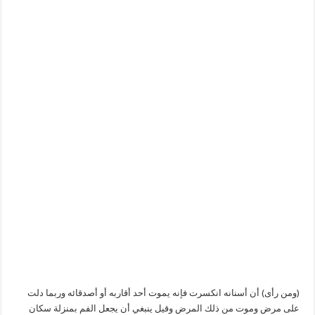
(ومن رأى) أن أسنانه انكسرت فإنه يموت أحد أقاربه أو أصدقائه وربما دلت
على مرض وموت من ذلك المرض وقيل ينبغي أن يجعل الفم بمنزلة سكان