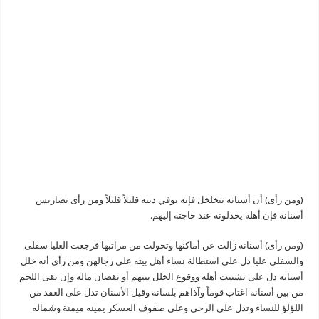
(ومن رأى) أن أسنانه تتخلخل فإنه يوفي دينه قليلاً قليلاً ومن رأى تضاريس
أسنانه فإن أهله يخذلونه عند حاجته إليهم.
(ومن رأى) أسنانه زالت عن أماكنها وتحولت من مراتبها فرجعت العليا سفلى
والسفلى عليا دل على استطالة نساء أهل بيته على رجالهن ومن رأى أنه خلل
أسنانه دل على تشتيت أهله ووقوع الخلل بينهم أو نقصان ماله وإن نقى اللحم
من بين أسنانه اغتاب قوماً وآذاهم بلسانه وقيل الأسنان تدل على العقد من
اللؤلؤ للنساء وتدل على الرحى وعلى صفوف العسكر يمينه ميمنة وشماله