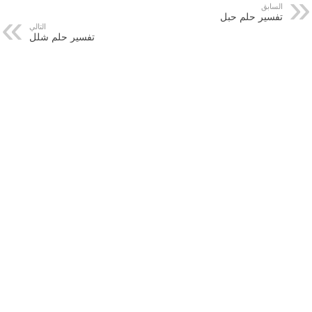
السابق
تفسير حلم حبل
التالي
تفسير حلم شلل