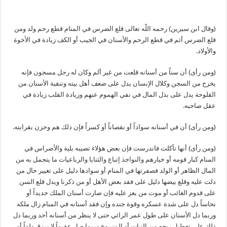
(وقال ابن سيرين) رحمه اللّه تعالى قلع الضرس في المنام قطع رحم ولد ومن
قلع الضرس أثم في قطع الرحم والأسنان في الجيب أو الكف زيادة في الأخوة
والأولاد.
(ومن رأى) أن سناً من أسنانه قلعت من غير ألم وكان له رجل مسجون فإنه
يخرج من السجن وكلال الإنسان يدل على ضعف أهل بيته وتنقية الأسنان من
القلوحة يدل على بذل المال في نفي الهموم عنهم وزيادة القلب زيادة في
عقل صاحبه.
(ومن رأى) أن في أسنانه سواداً أو نقصاناً أو كسراً فإن ذلك هم وحزن بقرابته.
(ومن رأى) أنها تآكلت فاندرست فإن بعض هؤلاء تصيبه بلية والأضراس في
المنام كبار قومه أو خيارهم والنواجذ إتباع والثنايا والرباعيات ما يتجمل به من
المال الظاهر أو الولد فصفرتها في المنام أو سوادها دليل على تغيير حال من
دلت عليه وقلع بيضها دليل على فقد بعض الأهل أو من ذكرنا ويدل قلع السن
على قدوم الغائب أو موت من يعز عليه فإن صارت أسنان الملك حديداً أو
نحاساً دل على شدة عسكره وقوة جنده وإن فقد أسنانه في المنام زال ملكه
وربما دل الأسنان على طول عمر الرائي حتى لا ينظر من أسنانه أحد وربما دل
ذلك على تعطيل ربحه من النبات أو المزروع وربما صار عقيماً لا يرزق ولداً أو