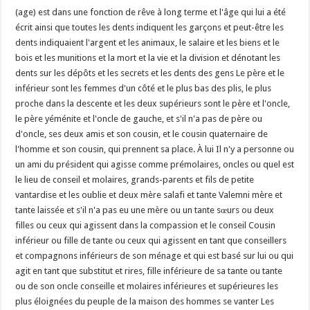
(age) est dans une fonction de rêve à long terme et l'âge qui lui a été
écrit ainsi que toutes les dents indiquent les garçons et peut-être les
dents indiquaient l'argent et les animaux, le salaire et les biens et le
bois et les munitions et la mort et la vie et la division et dénotant les
dents sur les dépôts et les secrets et les dents des gens Le père et le
inférieur sont les femmes d'un côté et le plus bas des plis, le plus
proche dans la descente et les deux supérieurs sont le père et l'oncle,
le père yéménite et l'oncle de gauche, et s'il n'a pas de père ou
d'oncle, ses deux amis et son cousin, et le cousin quaternaire de
l'homme et son cousin, qui prennent sa place. À lui Il n'y a personne ou
un ami du président qui agisse comme prémolaires, oncles ou quel est
le lieu de conseil et molaires, grands-parents et fils de petite
vantardise et les oublie et deux mère salafi et tante Valemni mère et
tante laissée et s'il n'a pas eu une mère ou un tante sœurs ou deux
filles ou ceux qui agissent dans la compassion et le conseil Cousin
inférieur ou fille de tante ou ceux qui agissent en tant que conseillers
et compagnons inférieurs de son ménage et qui est basé sur lui ou qui
agit en tant que substitut et rires, fille inférieure de sa tante ou tante
ou de son oncle conseille et molaires inférieures et supérieures les
plus éloignées du peuple de la maison des hommes se vanter Les