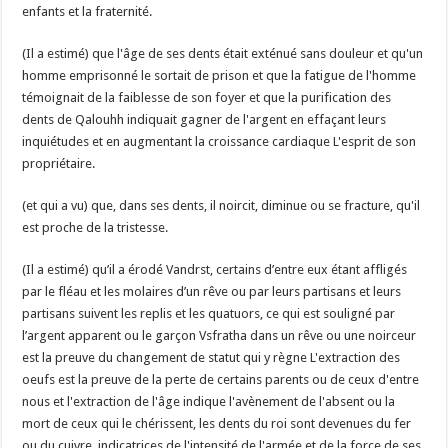
enfants et la fraternité.
(Il a estimé) que l'âge de ses dents était exténué sans douleur et qu'un
homme emprisonné le sortait de prison et que la fatigue de l'homme
témoignait de la faiblesse de son foyer et que la purification des
dents de Qalouhh indiquait gagner de l'argent en effaçant leurs
inquiétudes et en augmentant la croissance cardiaque L'esprit de son
propriétaire.
(et qui a vu) que, dans ses dents, il noircit, diminue ou se fracture, qu'il
est proche de la tristesse.
(Il a estimé) qu’il a érodé Vandrst, certains d’entre eux étant affligés
par le fléau et les molaires d’un rêve ou par leurs partisans et leurs
partisans suivent les replis et les quatuors, ce qui est souligné par
l’argent apparent ou le garçon Vsfratha dans un rêve ou une noirceur
est la preuve du changement de statut qui y règne L'extraction des
oeufs est la preuve de la perte de certains parents ou de ceux d'entre
nous et l'extraction de l'âge indique l'avènement de l'absent ou la
mort de ceux qui le chérissent, les dents du roi sont devenues du fer
ou du cuivre, indicatrices de l'intensité de l'armée et de la force de ses