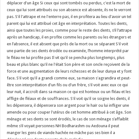
déplacer d'un âge Si ceux qui sont tombés ou perdus, c'est la mort de
ceux qui lui sont attribués ou son absence est absente, ils ne le verront
pas. S'il l'attrape et ne l'enterre pas, il en profitera au lieu d'avoir un tel
parent qui lui est attribué cet âge en interprétation. Toutes les dents,
ainsi que toutes les proies, comme pour le reste des dents, s’il l’attrape
après un handicap, il en profite comme les parents ou les étrangers et
en l’absence, il est absent que près de la mort ou se séparant S'il voit
une partie de ses dents érodée ou examinée, l’homme interprété par
le fléau ne lui profite pas Il vit qu'il se pencha plus longtemps, plus
beau et plus blanc qu'il ne l'était Son père et son oncle reçoivent de la
force et une augmentation de leurs richesses et de leur dunya et y font
face. S'il voit qu'il a grandi comme eux, sa maison s'agrandira et peut-
être son interprétation d'un fils ou d'un frère, s'il voit avec eux ce qui
leur nuit, il accroît dans sa maison ce qui est honteux ou un fléau et les
afflige de fléaux et de souffrances. S'il voit qu'il se soigne les dents, il
les dépensera, il dépensera son argent pour le haïr ou lui infliger une
amende ou pour couper l'utérus de cet homme attribué à cet âge. Son
ménage et ses dents se sont érodés, le cas de son ménage s’affaiblit
même s’il voyait personnes NH Bodharashm ou Aedouna il peut
manger les gens de viande hachée ne mâche pas ses bien il a