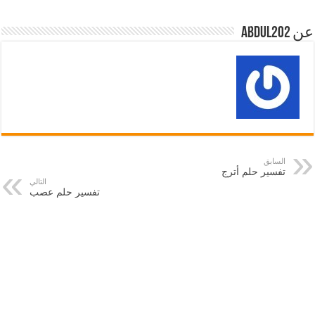
عن abdul202
السابق
تفسير حلم أترج
التالي
تفسير حلم عصب