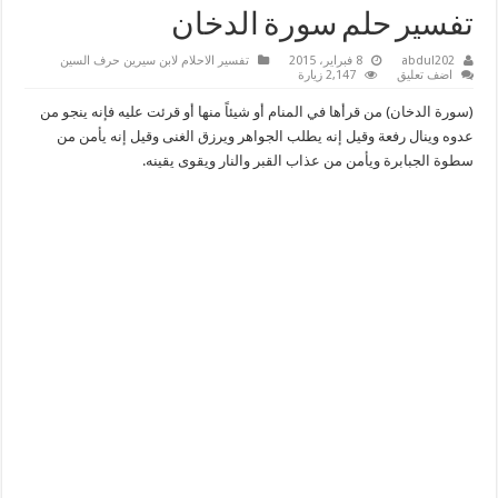
تفسير حلم سورة الدخان
abdul202
8 فبراير، 2015
تفسير الاحلام لابن سيرين حرف السين
اضف تعليق
2,147 زيارة
(سورة الدخان) من قرأها في المنام أو شيئاً منها أو قرئت عليه فإنه ينجو من
عدوه وينال رفعة وقيل إنه يطلب الجواهر ويرزق الغنى وقيل إنه يأمن من
سطوة الجبابرة ويأمن من عذاب القبر والنار ويقوى يقينه.