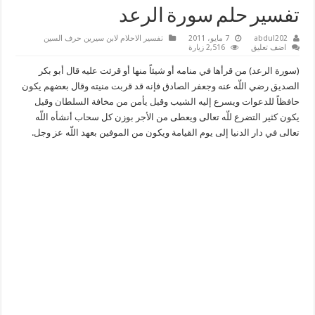
تفسير حلم سورة الرعد
abdul202
7 مايو، 2011
تفسير الاحلام لابن سيرين حرف السين
اضف تعليق
2,516 زيارة
(سورة الرعد) من قرأها في منامه أو شيئاً منها أو قرئت عليه قال أبو بكر
الصديق رضي اللّه عنه وجعفر الصادق فإنه قد قربت منيته وقال بعضهم يكون
حافظاً للدعوات ويسرع إليه الشيب وقيل يأمن من مخافة السلطان وقيل
يكون كثير التضرع للّه تعالى ويعطى من الأجر بوزن كل سحاب أنشأه اللّه
تعالى في دار الدنيا إلى يوم القيامة ويكون من الموفين بعهد اللّه عز وجل.