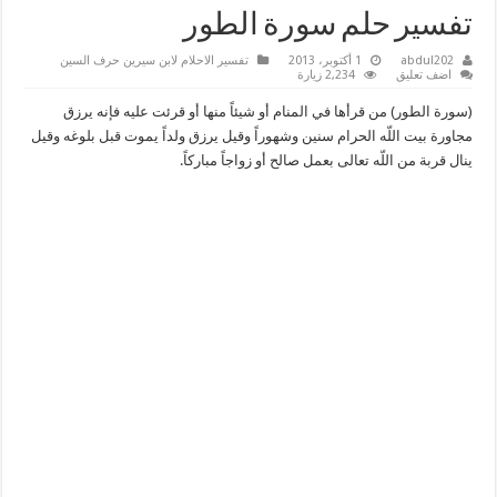
تفسير حلم سورة الطور
abdul202
1 أكتوبر، 2013
تفسير الاحلام لابن سيرين حرف السين
اضف تعليق
2,234 زيارة
(سورة الطور) من قرأها في المنام أو شيئاً منها أو قرئت عليه فإنه يرزق
مجاورة بيت اللّه الحرام سنين وشهوراً وقيل يرزق ولداً يموت قبل بلوغه وقيل
ينال قربة من اللّه تعالى بعمل صالح أو زواجاً مباركاً.