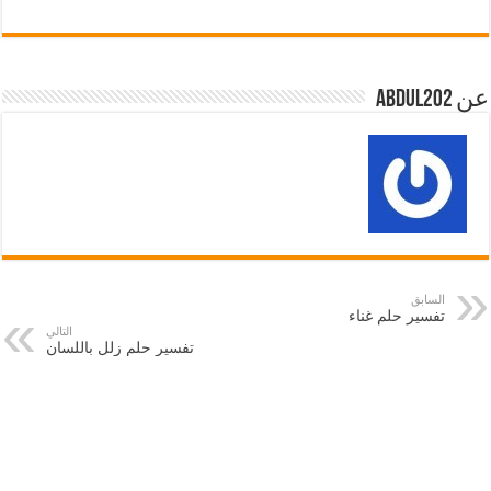
عن abdul202
السابق
تفسير حلم غناء
التالي
تفسير حلم زلل باللسان