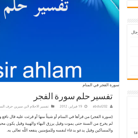
رجال
سورة الفجر في المنام
تفسير حلم سورة الفجر
abdul202
19 فبراير، 2012
تفسير الاحلام لابن سيرين حرف الس
(سورة الفجر) من قرأها في المنام أو شيئاً منها أو قرئت عليه قال نافع و
لم يخرج من السنة حتى يموت وقيل يرزق البهاء والهيبة وقيل يكون محباً
والمساكين وقيل يدعو بدعاء لنفسه وللمؤمنين ينفعه اللّه تعالى به.
tafsir ah