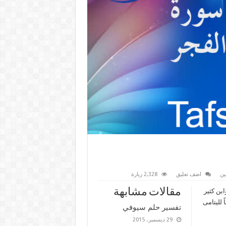
ين
اضف تعليق
2,328 زيارة
مقالات مشابهة
ابن كثير
 لليتامى
تفسير حلم سيوفي
29 ديسمبر، 2015