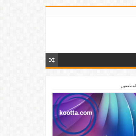
لمطففين