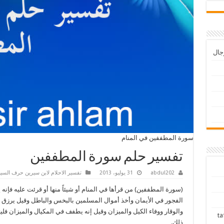
رجال
سورة المطففين في المنام
تفسير حلم سورة المطففين
abdul202
31 يوليو، 2013
تفسير الاحلام لابن سيرين حرف السي
(سورة المطففين) من قرأها في المنام أو شيئاً منها أو قرئت عليه فإنه
الفجور في الأيمان وأخذ أموال المسلمين بالبخس والباطل وقيل يرزق 
والوقار ووفاء الكيل والميزان وقيل إنه يطفف في المكيال والميزان فل
tafsir ah
ذلك.