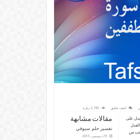
ن
اضف تعليق
2,743 زيارة
مقالات مشابهة
 يدل على
العدل
تفسير حلم سيوفي
يتب من
29 ديسمبر، 2015