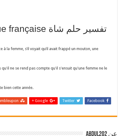
 langue française
e à la femme, s’il voyait qu’il avait frappé un mouton, une
rs qu'il ne se rend pas compte qu'il s'ensuit qu'une femme ne le
cte bien cette année.
umbleupon
Google +
Twitter
Facebook
عن abdul202