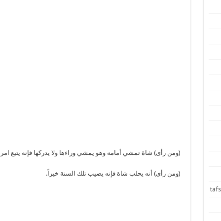
(ومن رأى) شاة تمشي أمامه وهو يمشي وراءها ولا يدركها فإنه يتبع امرأ
(ومن رأى) أنه يحلب شاة فإنه يصيب تلك السنة خيراً.