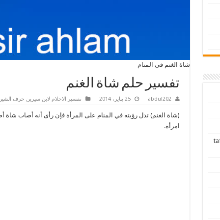
شاة الغنم في المنام
تفسير حلم شاة الغنم
abdul202
25 يناير، 2014
تفسير الاحلام لابن سيرين حرف الشين
(شاة الغنم) تدل رؤيته في المنام على المرأة فإن رأى أنه أصاب شاة أ
امرأة.
tafsir ah