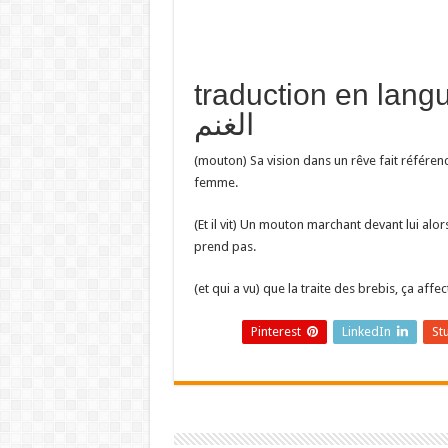
traduction en تفسير حلم شاة
الغنم
(mouton) Sa vision dans un rêve fait référenc
femme.
(Et il vit) Un mouton marchant devant lui alo
prend pas.
(et qui a vu) que la traite des brebis, ça affe
Pinterest
LinkedIn
St