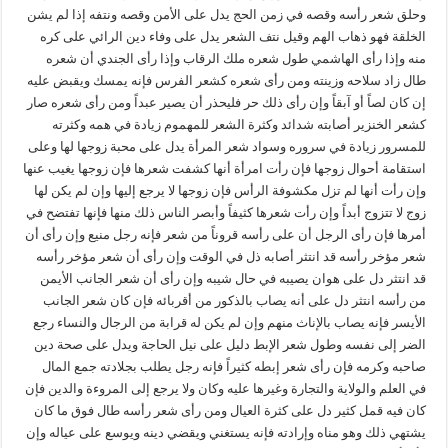
وحلق شعر رأسه وقصه في زمن الحج يدل على الأمن وقصه ونتفه إذا لم يشن
الخلقة فهو ذهاب الهم وقيل نتف الشعر يدل على وفاء دين الرائي على كره
منه وإذا رأى الهاشمي طول شعره ملك الرقاب وإذا رأى الجندي أن شعره
طال زاد سلاحه وزينته ومن رأى شعره كشعر الفرس فإنه يمسك ويقبض عليه
إن كان لصاً أو آبقاً وإن رأى ذلك حر فليحذر أن يصير عبداً ومن رأى شعره صار
كشعر الخنزير أصابته شدائد وكثرة الشعر للمهموم زيادة في همه وكثرته
للمسرور زيادة في سروره وسواد شعر المرأة يدل على محبة زوجها لها وعلى
استقامة أحوال زوجها فإن رأت امرأة أنها كشفت شعرها فإن زوجها يغيب عنها
وإن رأت أنها لم تزل مكشوفة الرأس فإن زوجها لا يرجع إليها وإن لم يكن لها
زوج لا تتزوج أبداً وإن رأت شعرها كثيفاً وأبصر الناس ذلك منها فإنها تفتضح في
أمرها فإن رأى الرجل أن على رأسه قروناً من شعر فإنه رجل منيع وإن رأى أن
شعر مؤخر رأسه قد انتثر أصابه ذل في الوقت وإن رأى أن شعر مؤخر رأسه
قد انتثر دل على هوان يصيبه في حال شيبه وإن رأى أن شعر الجانب الأيمن
من رأسه انتثر دل على أنه يصاب بالذكور من أقربائه فإن كان شعر الجانب
الأيسر فإنه يصاب بالإناث منهم وإن لم يكن له قرابة من الرجال والنساء رجع
الضر إلى نفسه وطول شعر الإبط دليل على نيل الحاجة ويدل على صحة دين
صاحبه وكرمه فإن رأى شعر إبطه كثيراً فإنه رجل يطلب بجلادته جمع المال
في العلم والولاية والتجارة وغيرها عليه وكان ولا يرجع إلى المروءة والدين فإن
كان فيه قمل كثير دل على كثرة العيال ومن رأى شعر رأسه طال فوق ما كان
يشتهي ذلك وهو مناه وإرادته فإنه يستغني ويقضي دينه ويوسع على عياله وإن