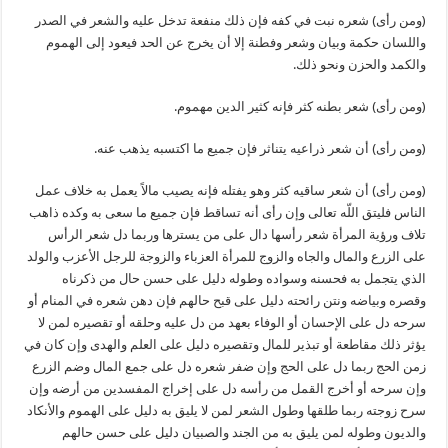
(ومن رأى) شعره نبت في كفه فإن ذلك منفعة تدخل عليه والشعر في الصدر
واللسان حكمة وبيان وشعر وفطنة إلا أن يخرج عن الحد فيعود إلى الهموم
والكمد والحزن ونحو ذلك.
(ومن رأى) شعر بطنه كثر فإنه كثير الدين مهموم.
(ومن رأى) أن شعر ذراعيه يتناثر فإن جميع ما اكتسبه يذهب عنه.
(ومن رأى) أن شعر ساقيه كثر وهو يفتله فإنه يصيب مالاً يعمل به خلاف عمل
الناس فليتق اللّه تعالى وإن رأى أنه تساقط فإن جميع ما سعى به وكده ذاهب
تلاف ورؤية المرأة شعر رأسها دال على من يسترها وربما دل شعر الرأس
على الزرع والمال والجاه والزوج للمرأة العزباء والزوجة للرجل الأعزب والولد
الذي يتجمل به فحسنه وسواده وطوله دليل على حسن حال من ذكرناه
وقصره وبياضه ونتن رائحته دليل على قبح حالهم فإن دهن شعره في المنام أو
سرحه دل على الإحسان أو الوفاء بعهد من دل عليه وحلقه أو تقصيره لمن لا
يؤثر ذلك مقاطعة أو تبذير للمال وتقصيره دليل على العلم والهدى وإن كان في
زمن الحج ربما دل على الحج وإن ضفر شعره دل على جمع المال وضم الزرع
وإن سرحه أو أخرج القمل من رأسه دل على إخراج المفسدين من أرضه وإن
سرح زوجته ربما طلقها وطول الشعر لمن لا يليق به دليل على الهموم والأنكاد
والديون وطوله لمن يليق به من الجند والصبيان دليل على حسن حالهم