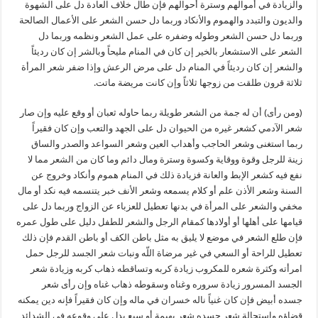
والزيادة في أموالهم وسترة أحوالهم فإن طال خلاف العادة دل على الشهوة
والديون والتبدد والهموم والأنكاد وربما دل حسن الشعر على الأعمال الصالحة
وربما دل حسن الشعر وطوله وضفره على عمل الشعر ونظمه وربما دل
الشعر على الاستشعار بالخير إن كان في المنام مليحاً وبالشر إن كان رديئاً
والشعر إن كان رديئاً في المنام دل على مرض الرعش وإذا ضفر شعر المرأة
ثلاثة قرون طلقت من زوجها ثلاثاً وإن كانت مريضة ماتت.
(ومن رأى) أن له جمة من الشعر طويلة ربما حاوله ثعبان أو وقع عليه وإن صار
شعر الآدمي كشعر غيره من الحيوان دل على الجهد والتعب وإن كان فقيراً
ربما استغنى وشعر الحاجب وأهداب العين وشعر السواعد والصدر والساق
زينة للرجل وقوة ووقاية وكسوة وسترة ومال دائم وما كان من الشعر مما لا
نفع فيه كشعر الإبط والعانة فزيادة ذلك في المنام هموم وأنكاد وخروج عن
السنة وشعر الأذن علم أو كلام يسمعه وشعر الأنف خبر يتنسمه فيه نكد أو مال
مخفي والشعر على المرأة في بدنها تعطيل للعزباء عن الزواج وربما دل على
قيامها على أهلها أو أولادها كمقام الرجل والشعر للطفل دليل على طول عمره
فإن طلع الشعر في موضع لا يليق به مثل باطن الكف أو باطن القدم فإن ذلك
تعطيل للراحة أو السعي في غير مرضاة اللّه ونبات شعر الجسد للرجل حمل
امرأته وكثرة شعره للمكروب زيادة كربه وتساقطه ذهاب كربه وزيادة شعر
الجسد المسرور زيادة سروره وغناه وسقوطه ذهاب غناه وإن رأى شعر
جسده أبيض فإن كان غنياً ناله خسران في ماله وإن كان فقيراً فإنه دين يمكنه
قضاؤه واستحالة شعر جسده شعر بهيمة أو سبع يدل على وقوعه في الشدائد