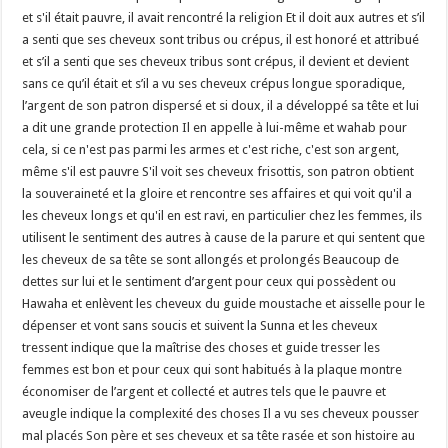
et s'il était pauvre, il avait rencontré la religion Et il doit aux autres et s’il
a senti que ses cheveux sont tribus ou crépus, il est honoré et attribué
et s’il a senti que ses cheveux tribus sont crépus, il devient et devient
sans ce qu’il était et s’il a vu ses cheveux crépus longue sporadique,
l’argent de son patron dispersé et si doux, il a développé sa tête et lui
a dit une grande protection Il en appelle à lui-même et wahab pour
cela, si ce n'est pas parmi les armes et c'est riche, c'est son argent,
même s'il est pauvre S'il voit ses cheveux frisottis, son patron obtient
la souveraineté et la gloire et rencontre ses affaires et qui voit qu'il a
les cheveux longs et qu'il en est ravi, en particulier chez les femmes, ils
utilisent le sentiment des autres à cause de la parure et qui sentent que
les cheveux de sa tête se sont allongés et prolongés Beaucoup de
dettes sur lui et le sentiment d’argent pour ceux qui possèdent ou
Hawaha et enlèvent les cheveux du guide moustache et aisselle pour le
dépenser et vont sans soucis et suivent la Sunna et les cheveux
tressent indique que la maîtrise des choses et guide tresser les
femmes est bon et pour ceux qui sont habitués à la plaque montre
économiser de l’argent et collecté et autres tels que le pauvre et
aveugle indique la complexité des choses Il a vu ses cheveux pousser
mal placés Son père et ses cheveux et sa tête rasée et son histoire au