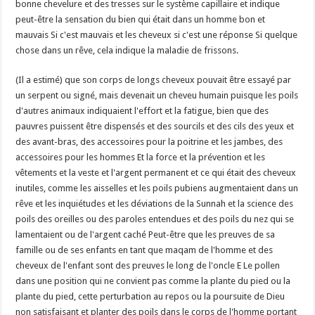
bonne chevelure et des tresses sur le système capillaire et indique
peut-être la sensation du bien qui était dans un homme bon et
mauvais Si c'est mauvais et les cheveux si c'est une réponse Si quelque
chose dans un rêve, cela indique la maladie de frissons.
(Il a estimé) que son corps de longs cheveux pouvait être essayé par
un serpent ou signé, mais devenait un cheveu humain puisque les poils
d'autres animaux indiquaient l'effort et la fatigue, bien que des
pauvres puissent être dispensés et des sourcils et des cils des yeux et
des avant-bras, des accessoires pour la poitrine et les jambes, des
accessoires pour les hommes Et la force et la prévention et les
vêtements et la veste et l'argent permanent et ce qui était des cheveux
inutiles, comme les aisselles et les poils pubiens augmentaient dans un
rêve et les inquiétudes et les déviations de la Sunnah et la science des
poils des oreilles ou des paroles entendues et des poils du nez qui se
lamentaient ou de l'argent caché Peut-être que les preuves de sa
famille ou de ses enfants en tant que maqam de l'homme et des
cheveux de l'enfant sont des preuves le long de l'oncle E Le pollen
dans une position qui ne convient pas comme la plante du pied ou la
plante du pied, cette perturbation au repos ou la poursuite de Dieu
non satisfaisant et planter des poils dans le corps de l'homme portant