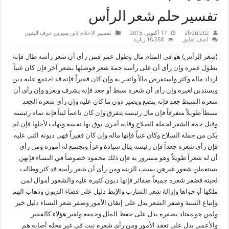
تفسير حلم شعر الرأس
abdul202
17 أكتوبر، 2015
تفسير الاحلام لابن سيرين حرف الشين
اضف تعليق
16,368 زيارة
(شعر الرأس) هو في المنام مال وطول عمر فمن رأى أن شعر رأسه طال فإنه
يطول عمره وإن رأى أن على رأسه جمة شعر فوصلها بشعر آخر فإن كان غنياً
ازداد ماله وكثر واستقرض مالاً واتجر به وإن كان فقيراً فإنه قد اجتمع عليه دين
ويستدين لغيره وإن رأى أن شعره سبط أو جعد فإنه يشرف ويعزو وإن رأى أن
شعره السبط جعد فإنه يتضع ويصير دون ما كان عليه وإن رأى شعره الجعد
سبطاً طويلاً متفرقاً فإن مال رئيسه يتفرق وإن كان ناعماً ليناً فإنه نماه رئيسه
وقيل جمة الشعر لحملة الصلاح وقاية أخرى يوق بها نفسه ويهاب لأجلها فإن لم
يكن من جملة السلاح وكان غنياً فإنها ماله وإن كان فقيراً فهي ديونه التي عليه
فإن رأى شعره جعداً فإن رئيسه ينال سيادة وعزاً وتجتمع له أموره ومن رأى
أن له شعراً طويلاً وهو مسرور به فإن ذلك محمود خصوصاً في النساء فإنهن
يستعملن شعور غيرهن بسبب الزينة ومن رأى أن شعر رأسه قد كثر وطالت
لحيته فضفر شعره جميعاً ضفائر فإنها ديون كثيرة عليه والشعور أموال لمن
ملكها أو حواها وإزالة شعر الشارب والإبط دليل على قضاء الديون وذهاب الهم
وإتباع السنة وضفر الشعر يدل على إتقان الأمور وضفر شعر النساء دليل خير
ولمن هو معتاد بضفره يدل على حفظ المال وجمعه ولغير هؤلاء كالفقير
والأعمى يدل على تعقد الأمور ومن رأى شعره نبت في غير محله أصابه هم