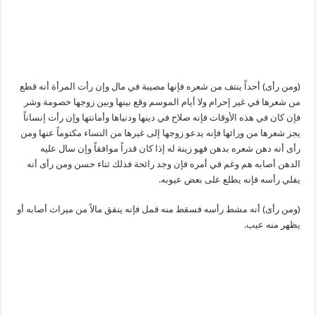
(ومن رأى) أحداً ينتف من شعره فإنها مصيبة في مال وإن رأت المرأة أنه قطع
من شعرها في غير إحرام ولا أيام الموسم وقع بينها وبين زوجها خصومة وشر
فإن كان في هذه الأوقات فإنه صلاح في دينها ودنياها وأمانتها وإن رأت إنساناً
يجز شعرها من ورائها فإنه يدعو زوجها إلى غيرها من النساء مكتوماً عنها ومن
رأى أنه دهن شعره بدهن فهو زينة له إذا كان قدراً موافقاً وإن سال عليه
الدهن أصابه هم وغم في أمره فإن وجد رائحة فذلك ثناء حسن ومن رأى أنه
يفلي رأسه فإنه يطلع على بعض عيوبه.
(ومن رأى) أنه مشط رأسه فسقط منه قمل فإنه ينفق مالاً من ميراث أصابه أو
يظهر منه عيب.