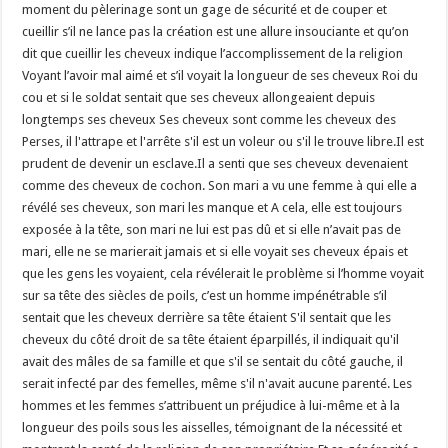
moment du pèlerinage sont un gage de sécurité et de couper et
cueillir s’il ne lance pas la création est une allure insouciante et qu’on
dit que cueillir les cheveux indique l’accomplissement de la religion
Voyant l’avoir mal aimé et s’il voyait la longueur de ses cheveux Roi du
cou et si le soldat sentait que ses cheveux allongeaient depuis
longtemps ses cheveux Ses cheveux sont comme les cheveux des
Perses, il l'attrape et l'arrête s'il est un voleur ou s'il le trouve libre.Il est
prudent de devenir un esclave.Il a senti que ses cheveux devenaient
comme des cheveux de cochon. Son mari a vu une femme à qui elle a
révélé ses cheveux, son mari les manque et A cela, elle est toujours
exposée à la tête, son mari ne lui est pas dû et si elle n’avait pas de
mari, elle ne se marierait jamais et si elle voyait ses cheveux épais et
que les gens les voyaient, cela révélerait le problème si l’homme voyait
sur sa tête des siècles de poils, c’est un homme impénétrable s’il
sentait que les cheveux derrière sa tête étaient S'il sentait que les
cheveux du côté droit de sa tête étaient éparpillés, il indiquait qu'il
avait des mâles de sa famille et que s'il se sentait du côté gauche, il
serait infecté par des femelles, même s'il n'avait aucune parenté. Les
hommes et les femmes s’attribuent un préjudice à lui-même et à la
longueur des poils sous les aisselles, témoignant de la nécessité et