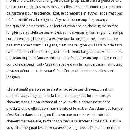
montrant la santé de la religion de son propriétaire Et sa générosité a
beaucoup touché les poils des aisselles, c’est un homme qui demande
de l’argent pour la science, l’État, le commerce et autres, et ce n’est pas
dû à la virilité et à la religion, s’il y avait beaucoup de poux qui
indiquaient les nombreux enfants et voyaient les cheveux de sa tête
longtemps au-delà de ses envies, et il dépenserait sa religion Et élargit
sur ses enfants, bien qu'il a estimé que la longueur ne lui ressemble
pas et marchait parmi les gens, c'est une religion qui l'affaiblit de faire
sa famille et a été dit la longueur de cheveux longueur de vilain Il a été
dit beaucoup d'enfants et enfants et a été dit beaucoup de peur et de
contrôle de Dieu Tout-Puissant et être dans le monde déprimé inquiet
et vu sa pénurie de cheveux C'était Fnqsnah diminuer si elles sont
longues .
(Il s'est senti) personne ne s'est arraché de ses cheveux, c'est un
malheur dans l'argent et si la femme a senti qu'il lui a coupé les
cheveux dans le non-ihraam ni les jours de la saison ne se sont
produits entre elle et son mari rivalité et le mal, si c'est dans ces temps,
c'est Salah dans sa religion Elle a vu une personne se tondre les
cheveux derrière elle, invitant son mari à se frotter autour d'elle et il a
vu qu'il lui peignait les cheveux avec de la graisse. C'est un ornement