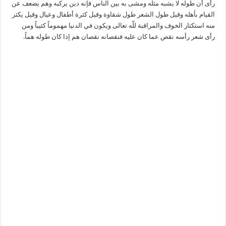
رأى أن طوله لا يشبه مثله ومشى به بين الناس فإنه دين يركبه وهم يضعف عن
القيام بأهله وقيل طول الشعر طول شقاوة وقيل كثرة أطفال وعيال وقيل يكثر
منه استكثار الخوف والمراقبة للّه تعالى ويكون في الدنيا مهموماً كئيباً ومن
رأى شعر رأسه نقص عما كان عليه فنقصانه نقصان هم إذا كان طوله هماً.