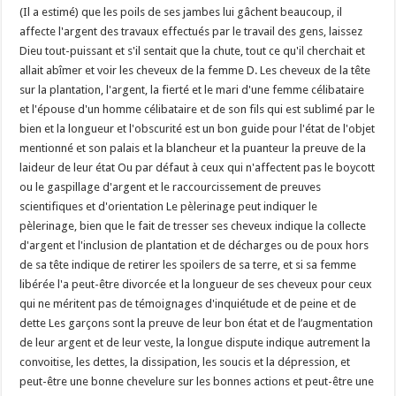
(Il a estimé) que les poils de ses jambes lui gâchent beaucoup, il
affecte l'argent des travaux effectués par le travail des gens, laissez
Dieu tout-puissant et s'il sentait que la chute, tout ce qu'il cherchait et
allait abîmer et voir les cheveux de la femme D. Les cheveux de la tête
sur la plantation, l'argent, la fierté et le mari d'une femme célibataire
et l'épouse d'un homme célibataire et de son fils qui est sublimé par le
bien et la longueur et l'obscurité est un bon guide pour l'état de l'objet
mentionné et son palais et la blancheur et la puanteur la preuve de la
laideur de leur état Ou par défaut à ceux qui n'affectent pas le boycott
ou le gaspillage d'argent et le raccourcissement de preuves
scientifiques et d'orientation Le pèlerinage peut indiquer le
pèlerinage, bien que le fait de tresser ses cheveux indique la collecte
d'argent et l'inclusion de plantation et de décharges ou de poux hors
de sa tête indique de retirer les spoilers de sa terre, et si sa femme
libérée l'a peut-être divorcée et la longueur de ses cheveux pour ceux
qui ne méritent pas de témoignages d'inquiétude et de peine et de
dette Les garçons sont la preuve de leur bon état et de l’augmentation
de leur argent et de leur veste, la longue dispute indique autrement la
convoitise, les dettes, la dissipation, les soucis et la dépression, et
peut-être une bonne chevelure sur les bonnes actions et peut-être une