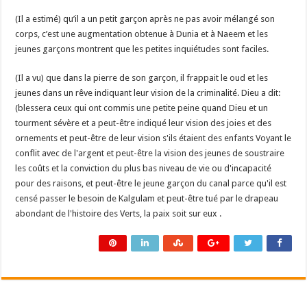
(Il a estimé) qu’il a un petit garçon après ne pas avoir mélangé son
corps, c’est une augmentation obtenue à Dunia et à Naeem et les
jeunes garçons montrent que les petites inquiétudes sont faciles.
(Il a vu) que dans la pierre de son garçon, il frappait le oud et les
jeunes dans un rêve indiquant leur vision de la criminalité. Dieu a dit:
(blessera ceux qui ont commis une petite peine quand Dieu et un
tourment sévère et a peut-être indiqué leur vision des joies et des
ornements et peut-être de leur vision s'ils étaient des enfants Voyant le
conflit avec de l'argent et peut-être la vision des jeunes de soustraire
les coûts et la conviction du plus bas niveau de vie ou d'incapacité
pour des raisons, et peut-être le jeune garçon du canal parce qu'il est
censé passer le besoin de Kalgulam et peut-être tué par le drapeau
abondant de l'histoire des Verts, la paix soit sur eux .