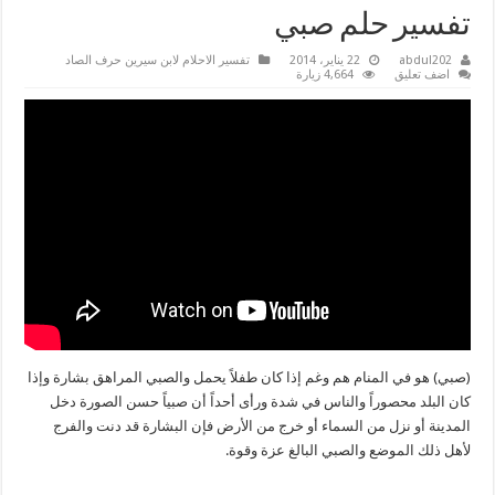
تفسير حلم صبي
abdul202
22 يناير، 2014
تفسير الاحلام لابن سيرين حرف الصاد
اضف تعليق
4,664 زيارة
(صبي) هو في المنام هم وغم إذا كان طفلاً يحمل والصبي المراهق بشارة وإذا
كان البلد محصوراً والناس في شدة ورأى أحداً أن صبياً حسن الصورة دخل
المدينة أو نزل من السماء أو خرج من الأرض فإن البشارة قد دنت والفرج
لأهل ذلك الموضع والصبي البالغ عزة وقوة.