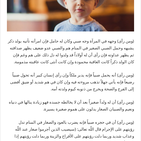
(ومن رأى) وجهه في المرآة وجه صبي وكان له حامل فإن امرأته تأتيه بولد ذكر
يشبهه وحمل الصبي الصغير في المنام هم والصبي عدو ضعيف يظهر صداقته
ثم يظهر عداوته فإن رأى أن له أولاداً قد ولدوا له دل ذلك على هم وغم فإن
كان الولد ذكراً كانت العاقبة محمودة وإن كانت أنثى كانت عاقبته مذمومة.
(ومن رأى) أنه يحمل صبياً فإنه يدبر ملكاً وإن رأى إنسان كبير أنه تحول صبياً
رضيعاً فإنه يأتي جهلاً تذهب مروءته فيه وإن كان في هم شديد أو ضيق أفضى
إلى الفرج والصحة ويخرج من ذنوبه كيوم ولدته أمه.
(ومن رأى) أن له ولداً صغيراً بعد أن لا يخالطه جسده فهو زيادة ينالها في دنياه
ونعيم والصبيان الصغار يدلون على هموم صغيرة يسيرة.
(ومن رأى) أن في حجره صبياً فإنه يضرب بالعود والصغار في المنام تدل
رؤيتهم على الإجرام قال اللّه تعالى: {سيصيب الذين أجرموا صغار عند اللّه
وعذاب شديد وربما دلت رؤيتهم على الأفراح والزينة وربما دلت رؤيتهم إذا