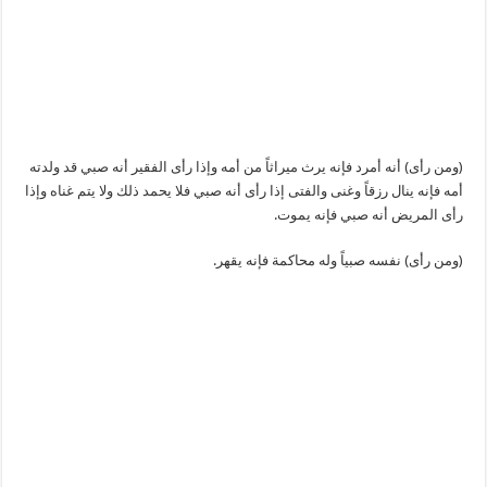
(ومن رأى) أنه أمرد فإنه يرث ميراثاً من أمه وإذا رأى الفقير أنه صبي قد ولدته
أمه فإنه ينال رزقاً وغنى والفتى إذا رأى أنه صبي فلا يحمد ذلك ولا يتم غناه وإذا
رأى المريض أنه صبي فإنه يموت.
(ومن رأى) نفسه صبياً وله محاكمة فإنه يقهر.