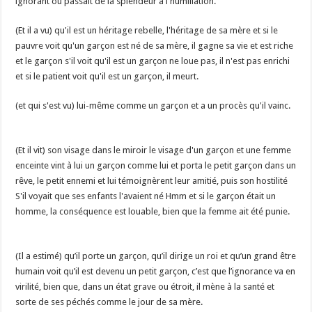
ignorant ou passait de la splendeur à l'humiliation.
(Et il a vu) qu'il est un héritage rebelle, l'héritage de sa mère et si le
pauvre voit qu'un garçon est né de sa mère, il gagne sa vie et est riche
et le garçon s'il voit qu'il est un garçon ne loue pas, il n'est pas enrichi
et si le patient voit qu'il est un garçon, il meurt.
(et qui s'est vu) lui-même comme un garçon et a un procès qu'il vainc.
(Et il vit) son visage dans le miroir le visage d'un garçon et une femme
enceinte vint à lui un garçon comme lui et porta le petit garçon dans un
rêve, le petit ennemi et lui témoignèrent leur amitié, puis son hostilité
S'il voyait que ses enfants l'avaient né Hmm et si le garçon était un
homme, la conséquence est louable, bien que la femme ait été punie.
(Il a estimé) qu’il porte un garçon, qu’il dirige un roi et qu’un grand être
humain voit qu’il est devenu un petit garçon, c’est que l’ignorance va en
virilité, bien que, dans un état grave ou étroit, il mène à la santé et
sorte de ses péchés comme le jour de sa mère.