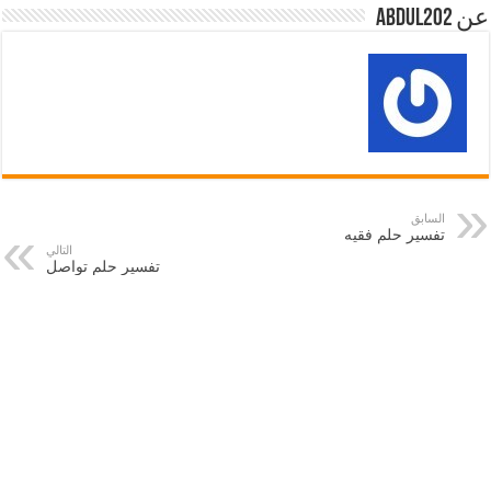
عن abdul202
السابق
تفسير حلم فقيه
التالي
تفسير حلم تواصل