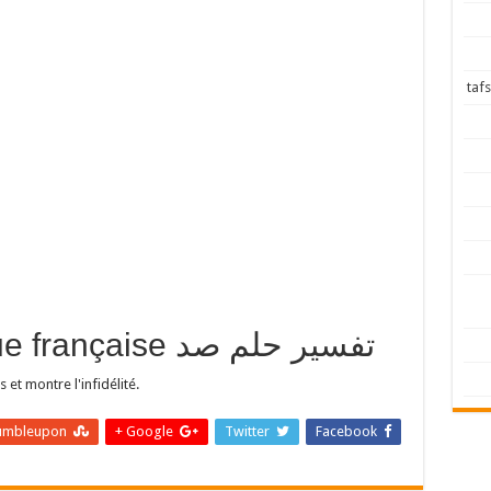
traduction en langue française تفسير حلم صد
et montre l'infidélité.
umbleupon
Google +
Twitter
Facebook