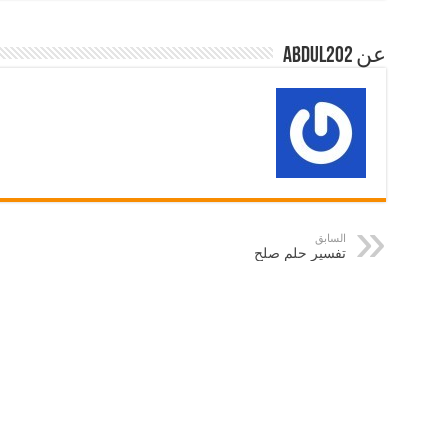
عن abdul202
السابق
تفسير حلم صلح