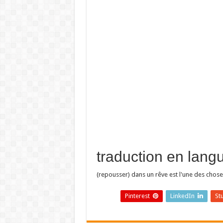
(repousser) dans un rêve est l'une des choses 
Pinterest
LinkedIn
St