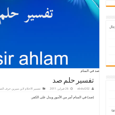
رجال
صد في المنام
تفسير حلم صد
abdul202
26 فبراير، 2011
تفسير الاحلام لابن سيرين حرف الصا
(صد) في المنام أمر من الأمور ويدل على الكفر.
tafsir ah