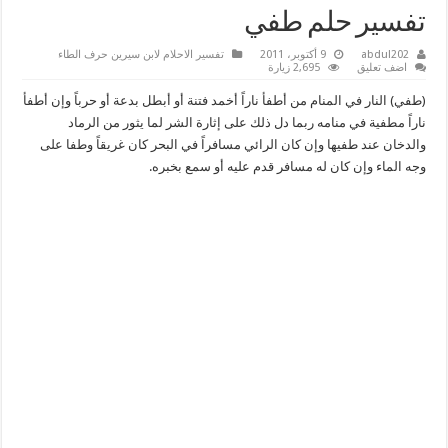
تفسير حلم طفي
abdul202
9 أكتوبر، 2011
تفسير الاحلام لابن سيرين حرف الطاء
اضف تعليق
2,695 زيارة
(طفي) النار في المنام من أطفأ ناراً أخمد فتنة أو أبطل بدعة أو حرباً وإن أطفأ
ناراً مطفية في منامه ربما دل ذلك على إثارة الشر لما يثور من الرماد
والدخان عند طفيها وإن كان الرائي مسافراً في البحر كان غريقاً وطفا على
وجه الماء وإن كان له مسافر قدم عليه أو سمع بخبره.