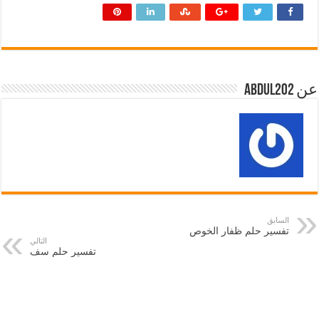
عن abdul202
السابق
تفسير حلم ظفار الخوص
التالي
تفسير حلم سف