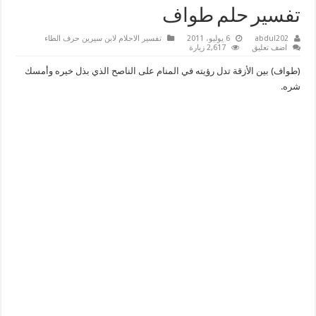
تفسير حلم طواف
abdul202
6 يوليو، 2011
تفسير الاحلام لابن سيرين حرف الطاء
اضف تعليق
2,617 زيارة
(طواف) بين الأزقة تدل رؤيته في المنام على الناصح الذي بذل خيره وأمسك
شره.