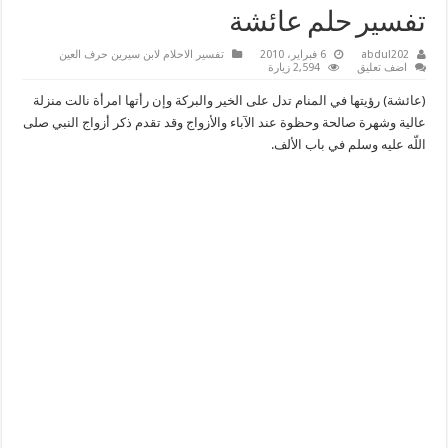
تفسير حلم عائشة
abdul202
6 فبراير، 2010
تفسير الاحلام لابن سيرين حرف العين
اضف تعليق
2,594 زيارة
(عائشة) رؤيتها في المنام تدل على الخير والبركة وإن رأتها امرأة نالت منزلة
عالية وشهرة صالحة وحظوة عند الآباء والأزواج وقد تقدم ذكر أزواج النبي صلى
اللّه عليه وسلم في باب الألف.