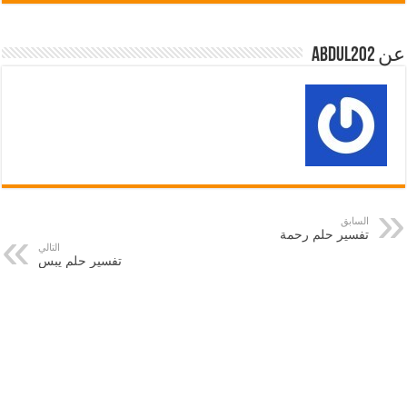
عن abdul202
السابق
تفسير حلم رحمة
التالي
تفسير حلم يبس