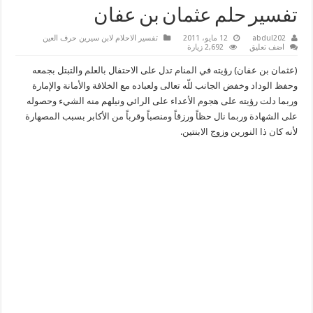
تفسير حلم عثمان بن عفان
abdul202
12 مايو، 2011
تفسير الاحلام لابن سيرين حرف العين
اضف تعليق
2,692 زيارة
(عثمان بن عفان) رؤيته في المنام تدل على الاحتفال بالعلم والتبتل بجمعه
وحفظ الوداد وخفض الجانب للّه تعالى ولعباده مع الخلافة والأمانة والإمارة
وربما دلت رؤيته على هجوم الأعداء على الرائي ونيلهم منه الشيء وحصوله
على الشهادة وربما نال حظاً ورزقاً ومنصباً وقرباً من الأكابر بسبب المصهارة
لأنه كان ذا النورين وزوج الابنتين.