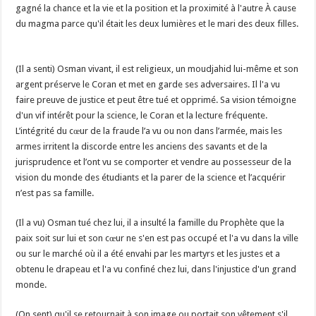
gagné la chance et la vie et la position et la proximité à l'autre À cause
du magma parce qu'il était les deux lumières et le mari des deux filles.
(Il a senti) Osman vivant, il est religieux, un moudjahid lui-même et son
argent préserve le Coran et met en garde ses adversaires. Il l'a vu
faire preuve de justice et peut être tué et opprimé. Sa vision témoigne
d'un vif intérêt pour la science, le Coran et la lecture fréquente.
L’intégrité du cœur de la fraude l’a vu ou non dans l’armée, mais les
armes irritent la discorde entre les anciens des savants et de la
jurisprudence et l’ont vu se comporter et vendre au possesseur de la
vision du monde des étudiants et la parer de la science et l’acquérir
n’est pas sa famille.
(Il a vu) Osman tué chez lui, il a insulté la famille du Prophète que la
paix soit sur lui et son cœur ne s'en est pas occupé et l'a vu dans la ville
ou sur le marché où il a été envahi par les martyrs et les justes et a
obtenu le drapeau et l'a vu confiné chez lui, dans l'injustice d'un grand
monde.
(On sent) qu'il se retournait à son image ou portait son vêtement s'il