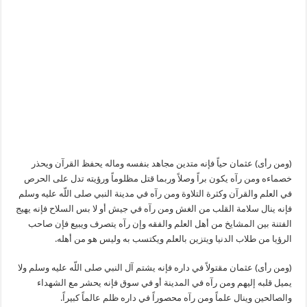
(ومن رأى) عثمان حياً فإنه متدين مجاهد بنفسه وماله يحفظ القرآن ويحذر
خصماءه ومن رآه يكون براً وصلاً وربما قتل مظلوماً ورؤيته تدل على الحرص
في العلم والقرآن وكثرة التلاوة ومن رآه في مدينة النبي صلى اللّه عليه وسلم
فإنه ينال سلامة القلب من الغش ومن رآه في جيش أو لا بس السلاح فإنه يهيج
الفتنة بين المشايخ من أهل العلم والفقه وإن رآه يتصرف ويبيع فإن صاحب
الرؤيا من طلاب الدنيا ويتزين بالعلم ويكتسب به وليس هو من أهله.
(ومن رأى) عثمان مقتولاً في داره فإنه يشتم آل النبي صلى اللّه عليه وسلم ولا
يميل قلبه إليهم ومن رآه في المدينة أو في سوق فإنه يحشر مع الشهداء
والصالحين وينال علماً ومن رآه محصوراً في داره ظلم عالماً كبيراً.