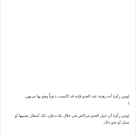
(ومن رأى) أنه رهينة عند العدو فإنه قد اكتسب ذنوباً وهو بها مرتهن.
)
(ومن رأى) أن خيل العدو تتراكض في خلال بلاده فإن ذلك أمطار تصيبها أو
سيل أو نحو ذلك.