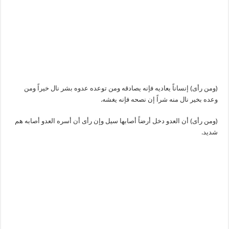
(ومن رأى) إنساناً يعاديه فإنه يصادقه ومن توعده عدوه بشر نال خيراً ومن
وعده بخير نال منه شراً إن نصحه فإنه يغشه.
(ومن رأى) أن العدو دخل أرضاً أصابها سيل وإن رأى أن أسره العدو أصابه هم
شديد.