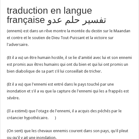
traduction en langue
française تفسير حلم عدو
(ennemi) est dans un rêve montre la montée du destin sur le Maandan
et contre et le soutien de Dieu Tout-Puissant et la victoire sur
l'adversaire.
(Et il a vu) un être humain hostile, il se lie d'amitié avec lui et son ennemi
est promis aux êtres humains qui ont du bien et qui lui ont promis un
bien diabolique de sa part s'il lui conseillait de tricher.
(Et il a vu) que l'ennemi est entré dans le pays touché par une
inondation et s'il a vu que la capture de l'ennemi qui les a frappés est
sévère.
(Il a estimé) que l'otage de l'ennemi, il a acquis des péchés par le
créancier hypothécaire. )
(On sent) que les chevaux ennemis courent dans son pays, qu'il pleut
ou qu'il y ait une inondation.