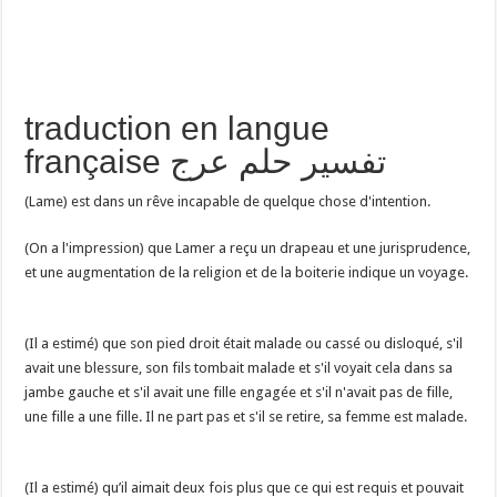
traduction en langue
française تفسير حلم عرج
(Lame) est dans un rêve incapable de quelque chose d'intention.
(On a l'impression) que Lamer a reçu un drapeau et une jurisprudence,
et une augmentation de la religion et de la boiterie indique un voyage.
(Il a estimé) que son pied droit était malade ou cassé ou disloqué, s'il
avait une blessure, son fils tombait malade et s'il voyait cela dans sa
jambe gauche et s'il avait une fille engagée et s'il n'avait pas de fille,
une fille a une fille. Il ne part pas et s'il se retire, sa femme est malade.
(Il a estimé) qu’il aimait deux fois plus que ce qui est requis et pouvait