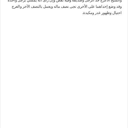
والشيخ الأعرج جد الرجل وصديقه وفيه نقص وإن رأى أنه يمشي برجل واحدة
وقد وضع إحداهما على الأخرى نجى نصف ماله ويعمل بالنصف الآخر والعرج
احتيال وظهور غدر ومكيدة.