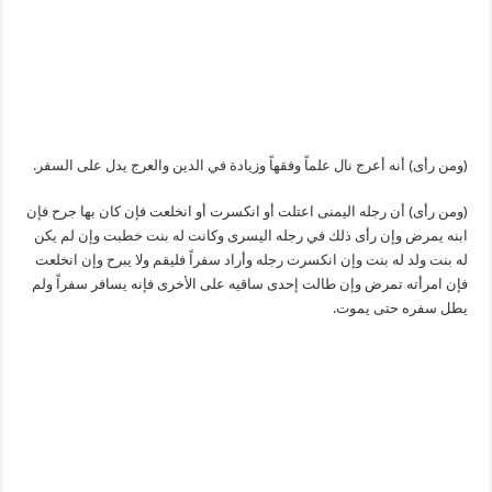
(ومن رأى) أنه أعرج نال علماً وفقهاً وزيادة في الدين والعرج يدل على السفر.
(ومن رأى) أن رجله اليمنى اعتلت أو انكسرت أو انخلعت فإن كان بها جرح فإن
ابنه يمرض وإن رأى ذلك في رجله اليسرى وكانت له بنت خطبت وإن لم يكن
له بنت ولد له بنت وإن انكسرت رجله وأراد سفراً فليقم ولا يبرح وإن انخلعت
فإن امرأته تمرض وإن طالت إحدى ساقيه على الأخرى فإنه يسافر سفراً ولم
يطل سفره حتى يموت.