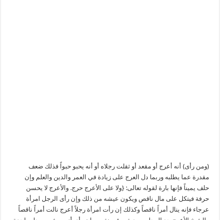
(ومن رأى) أنه أعرج أو مقعد أو ثقلت رجلاه أو أنه يحبو حبواً فذلك ضعف
مقدرة عما يطلبه وربما دل العرج على زيادة في العمر والدين والعلم وإن
حلف يميناً فإنها بارة لقوله تعالى: {ولا على الأعرج حرج. والأعرج لا يحسن
حرفة فيتكل على مال ناقص ويكون عيشه من ذلك وإن رأى الرجل امرأة
عرجاء فإنه ينال أمراً ناقصاً وكذلك إن رأت امرأة رجلاً أعرج نالت أمراً ناقصاً