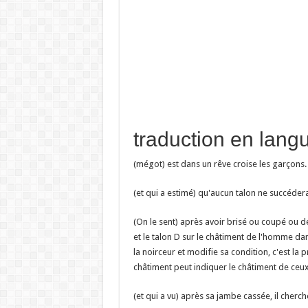
(mégot) est dans un rêve croise les garço
(et qui a estimé) qu'aucun talon ne succéd
(On le sent) après avoir brisé ou coupé ou déc
et le talon D sur le châtiment de l'homme da
la noirceur et modifie sa condition, c'est la
châtiment peut indiquer le châtiment de ceu
(et qui a vu) après sa jambe cassée, il cherch