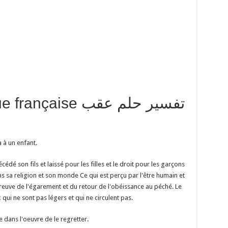
traduction en langue française تفسير حلم عقب
ns.
era à un enfant.
édé son fils et laissé pour les filles et le droit pour les garçons
ns sa religion et son monde Ce qui est perçu par l'être humain et
 preuve de l'égarement et du retour de l'obéissance au péché. Le
x qui ne sont pas légers et qui ne circulent pas.
e dans l'oeuvre de le regretter.