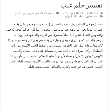
تفسير حلم عنب
abdul202
16 مايو، 2015
تفسير الاحلام لابن سيرين حرف العين
اضف تعليق
4,909 زيارة
(عنب) هو في المنام رزق حسن والعنب رزق دائم واسع مدخر وفي وقته
غضارة الدنيا وفي غير وقته خير يناله قبل الوقت وربما كان حراماً يعجل له قبل
وقته ومن التقط عنقوداً نال مالاً مجموعاً من امرأة والعنقود في رؤيا ألف
درهم والعنب الأسود رزق لا يبقى وقيل في وقته هم وفي غير وقته مرض وإذا
كان مدلى فإنه يدل على الخوف الشديد ومن التقط العنب الأسود من باب
السلطان وكان يعرف عدده فإنه يضرب بسياط على عدد الحبات والعنب
الأبيض لا يكون إلا خيراً وشفاء لأن نوحاً عليه السلام أصابه السل فأوحى اللّه
إليه أن كل العنب ففعل وشفي من مرضه والعنب الأسود منفعة قليلة وقيل
العنب الأسود هم في قلته وكثرته والتقاط العنب منفعة قليلة.