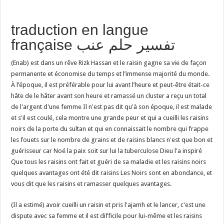
traduction en langue
française تفسير حلم عنب
(Enab) est dans un rêve Rizk Hassan et le raisin gagne sa vie de façon
permanente et économise du temps et l’immense majorité du monde.
À l’époque, il est préférable pour lui avant l’heure et peut-être était-ce
hâte de le hâter avant son heure et ramassé un cluster a reçu un total
de l'argent d'une femme Il n'est pas dit qu'à son époque, il est malade
et s'il est coulé, cela montre une grande peur et qui a cueilli les raisins
noirs de la porte du sultan et qui en connaissait le nombre qui frappe
les fouets sur le nombre de grains et de raisins blancs n'est que bon et
guérisseur car Noé la paix soit sur lui la tuberculose Dieu l'a inspiré
Que tous les raisins ont fait et guéri de sa maladie et les raisins noirs
quelques avantages ont été dit raisins Les Noirs sont en abondance, et
vous dit que les raisins et ramasser quelques avantages.
(Il a estimé) avoir cueilli un raisin et pris l'ajamh et le lancer, c'est une
dispute avec sa femme et il est difficile pour lui-même et les raisins