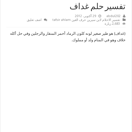
تفسير حلم غداف
abdul202
29 أكتوبر، 2012
تفسير الاحلام لابن سيرين حرف الغين tafsir ahlam
اضف تعليق
2,683 زيارة
(غداف) هو طير صغير لونه كلون الرماد أحمر المنقار والرجلين وفي حل أكله
خلاف وهو في المنام ولد أو مملوك.