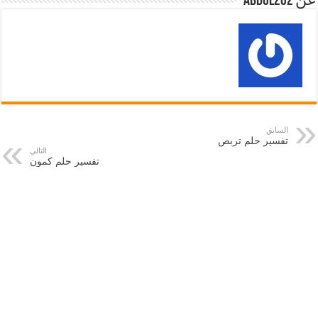
عن abdul202
السابق
تفسير حلم تربص
التالي
تفسير حلم كمون