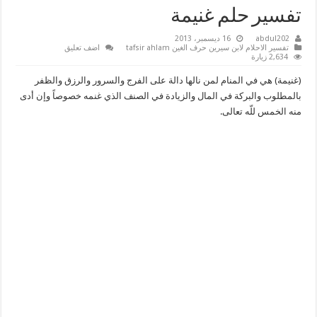
تفسير حلم غنيمة
abdul202
16 ديسمبر، 2013
تفسير الاحلام لابن سيرين حرف الغين tafsir ahlam
اضف تعليق
2,634 زيارة
(غنيمة) هي في المنام لمن نالها دالة على الفرج والسرور والرزق والظفر
بالمطلوب والبركة في المال والزيادة في الصنف الذي غنمه خصوصاً وإن أدى
منه الخمس للّه تعالى.