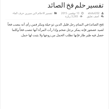
تفسير حلم فخ الصائد
abdul202
13 نوفمبر، 2015
تفسير الاحلام لابن سيرين حرف الفاء
اضف تعليق
3,265 زيارة
(فخ الصائد) في المنام رجل قليل الدين ذو حيلة ومكر فمن رأى أنه ينصب فخاً
لصيد عصفور فإنه يمكر برجل ضخم وإذا رأت المرأة أنها تنصب فخاً وكلما
حصل فيه طير طار فإنها تطلب الحمل من زوجها ولا يثبت لها حمل.