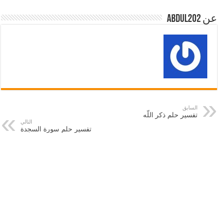
عن abdul202
السابق
تفسير حلم ذكر اللّه
التالي
تفسير حلم سورة السجدة