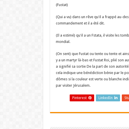
(Fustat)
(Qui a vu) dans un rêve qu'il a frappé au-dess
commandement et il a été dit.
(Il a estimé) qu'il a un Fstata, il visite les 
mondial.
(On sent) que Fustat ou tente ou tente et ainsi
y a un martyr là-bas et Fustat Roi, plié son auto
a signifié sa sortie De la part de son autorit
cela indique une bénédiction bénie par le pou
dômes si la couleur est verte ou blanche indiq
par visiter Jérusalem.
Pinterest
LinkedIn
St