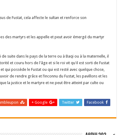
us de Fustat, cela affecte le sultan et renforce son
tombes des martyrs et les appelle et peut avoir émergé du martyr
 de suite dans le pays de la terre ou à Baqi ou à la maternelle, il
rité et couru hors de l'âge et si le roi vit qu'il est sorti de Fustat
é et qui possède le Fustat ou qui est resté avec quelque chose,
voir de rendre grâce et l’inconnu du Fustat, les pavillons et les
ue la justice et le martyre et ne peut être atteint par culte ou
umbleupon
Google +
Twitter
Facebook