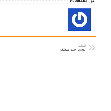
عن abdul202
السابق
تفسير حلم منطقة