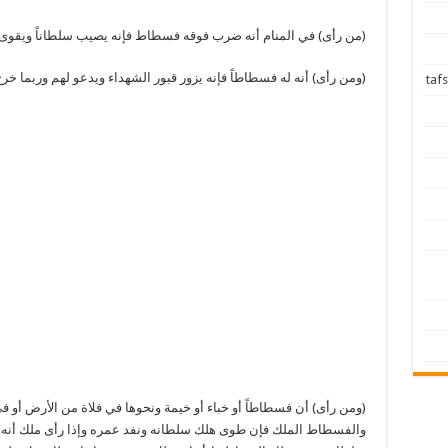
(من رأى) في المنام أنه ضرب فوقه فسطاط فإنه يصيب سلطاناً ويقوى 
(ومن رأى) أنه له فسطاطاً فإنه يزور قبور الشهداء ويدعو لهم وربما خرج 
(ومن رأى) أن فسطاطاً أو خباء أو خيمة ونحوها في فلاة من الأرض أو ف
والفسطاط الملك فإن طوى هلك سلطانه ونفد عمره وإذا رأى ملك أ