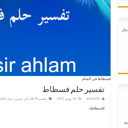
رجال
فسطاط في المنام
تفسير حلم فسطاط
abdul202
26 يونيو، 2013
تفسير الاحلام لابن سيرين حرف الفاء
(فسطاط)
tafsir ah