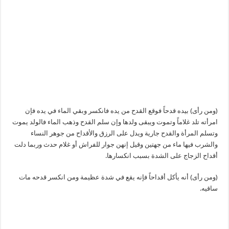
(ومن رأى) بيده قدحاً فوقع القدح من يده فانكسر وبقي الماء في يده فإن
امرأته تلد غلاماً وتموت ويبقى ولدها وإن سلم القدح وذهب الماء فالولد يموت
وتسلم المرأة والقدح جارية ويدل على الرزق والأقداح من جوهر النساء
والشرب فيها ماء من جهتين وقيل إنهن جوار للفراش أو غلام حدث وربما دلت
أقداح الزجاج على الشدة بسبب انكسارها.
(ومن رأى) أنه يأكل أقداحاً فإنه يقع في شدة عظيمة ومن انكسر قدحه مات
ساقيه.