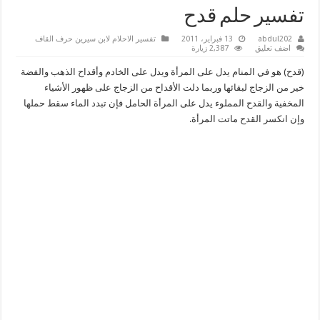
تفسير حلم قدح
abdul202
13 فبراير، 2011
تفسير الاحلام لابن سيرين حرف القاف
اضف تعليق
2,387 زيارة
(قدح) هو في المنام يدل على المرأة ويدل على الخادم وأقداح الذهب والفضة
خير من الزجاج لبقائها وربما دلت الأقداح من الزجاج على ظهور الأشياء
المخفية والقدح المملوء يدل على المرأة الحامل فإن تبدد الماء سقط حملها
وإن انكسر القدح ماتت المرأة.