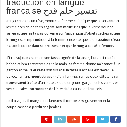
traduction en langue
française تفسير حلم قدح
(mug) est dans un rêve, montre la femme et indique que la servante et
les théières en or et en argent sont meilleures que le verre pour sa
survie et que les tasses du verre sur l’apparition d’objets cachés et que
le mug est rempli indique à la femme enceinte que la dissipation d’eau
est tombée pendant sa grossesse et que le mug a cassé la femme.
(Et il a vu) dans sa main une tasse signée de la tasse, l'eau est restée
brisée et l'eau est restée dans la main, sa femme donne naissance à un
garçon et meurt et reste son fils et si la tasse à échelle est devenue
dorée, l'enfant meurt et reconnaît la femme. Sur les deux côtés, ils se
trouveraient à côté d'un matelas ou d'un jeune garçon et les verres en
verre auraient pu montrer de l'intensité à cause de leur bris.
(et il a vu) qu'il mange des lunettes, il tombe très gravement et la
coupe cassée a perdu ses jambes.