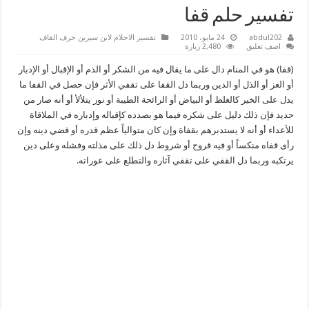
تفسير حلم قفا
abdul202
24 مايو، 2010
تفسير الاحلام لابن سيرين حرف القاف
اضف تعليق
2,480 زيارة
(قفا) هو في المنام دال على ما يقال فيه من الشكر أو الذم أو الإقبال أو الإدبار
أو العز أو الذل أو الدين وربما دل القفا على تقفي الأثر فإن حصل في القفا ما
يدل على الخير كالغلظ أو البياض أو الرائحة الطيبة أو نور يتلألأ أو أنه صار من
حديد فإن ذلك دليل على شكره فيما هو بصدده كإقباله وإدباره في الملاقاة
للأعداء أو أنه لا يستدبرهم بقفاة وإن كان متوالياً عظم قدره أو قضي دينه وإن
رأى قفاه منكساً أو فيه قروح أو شروط دل ذلك على مذلته وفشله وعلى دين
يرتكبه وربما دل القفي على تقفي آثاره والتطلع على عوراته.