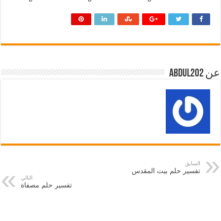
عن abdul202
السابق
تفسير حلم بيت المقدس
التالي
تفسير حلم مصفاة