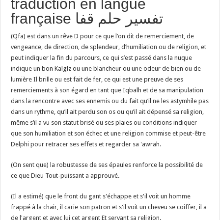
traduction en langue
française تفسير حلم قفا
(Qfa) est dans un rêve D pour ce que l’on dit de remerciement, de
vengeance, de direction, de splendeur, d’humiliation ou de religion, et
peut indiquer la fin du parcours, ce qui s’est passé dans la nuque
indique un bon Kalglz ou une blancheur ou une odeur de bien ou de
lumière Il brille ou est fait de fer, ce qui est une preuve de ses
remerciements à son égard en tant que Iqbalh et de sa manipulation
dans la rencontre avec ses ennemis ou du fait qu’il ne les astymhile pas
dans un rythme, qu’il ait perdu son os ou qu’il ait dépensé sa religion,
même s’il a vu son statut brisé ou ses plaies ou conditions indiquer
que son humiliation et son échec et une religion commise et peut-être
Delphi pour retracer ses effets et regarder sa 'awrah.
(On sent que) la robustesse de ses épaules renforce la possibilité de
ce que Dieu Tout-puissant a approuvé.
(Il a estimé) que le front du gant s'échappe et s'il voit un homme
frappé à la chair, il carie son patron et s'il voit un cheveu se coiffer, il a
de l'argent et avec lui cet argent Et servant sa religion.