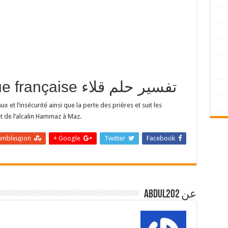
traduction en langue française تفسير حلم قلاء
 et l’insécurité ainsi que la perte des prières et suit les
et de l’alcalin Hammaz à Maz.
umbleupon
Google +
Twitter
Facebook
عن abdul202