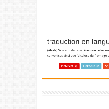
(Alkala) Sa vision dans un rêve montre les maux
convoitises ainsi que l’alcalose du fromage 
Pinterest
LinkedIn
St