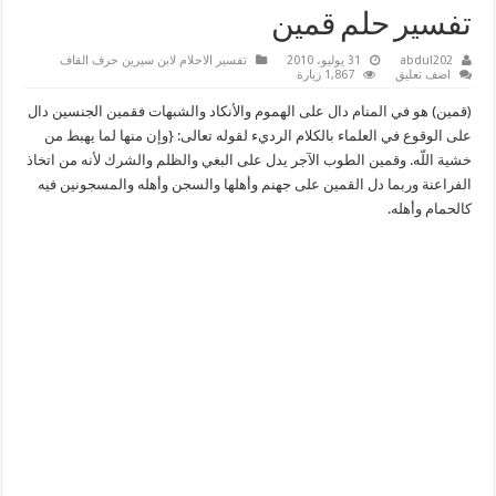
تفسير حلم قمين
abdul202
31 يوليو، 2010
تفسير الاحلام لابن سيرين حرف القاف
اضف تعليق
1,867 زيارة
(قمين) هو في المنام دال على الهموم والأنكاد والشبهات فقمين الجنسين دال
على الوقوع في العلماء بالكلام الرديء لقوله تعالى: {وإن منها لما يهبط من
خشية اللّه. وقمين الطوب الآجر يدل على البغي والظلم والشرك لأنه من اتخاذ
الفراعنة وربما دل القمين على جهنم وأهلها والسجن وأهله والمسجونين فيه
كالحمام وأهله.