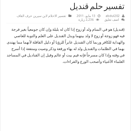
تفسير حلم قنديل
abdul202
13 مايو، 2011
تفسير الاحلام لابن سيرين حرف القاف
اضف تعليق
2,236 زيارة
(قنديل) هو في المنام ولد أو زوج إذا كان له بلبلة وإن كان جومعياً بغير فرجة
فيه فهو زوجة أو زوج لا ولد بينهما ويدل القنديل على العلم والتوبة للعاصي
والهداية للكافر وربما كان القنديل عابراً للرؤيا أو دليل القافلة لأنهما مما يهتدى
بهما في الظلمات والقنديل ولد له بهاء ورفعة وذكر وصيت ومنفعة إذا أسرج
في وقته وإذا كان مسرجاً فإنه قيم بيت أو عالم وقيل إن القناديل في المساجد
العلماء الأغنياء وأصحب الورع والقراءات.