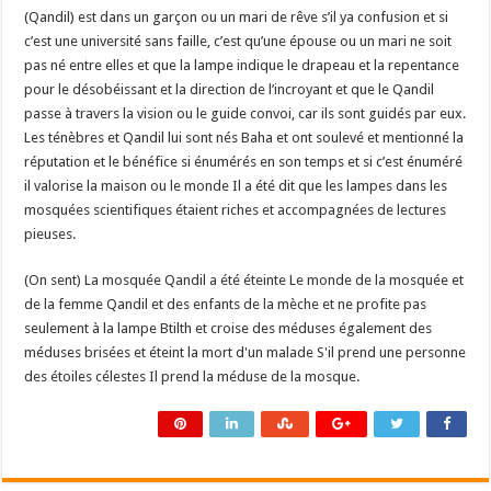
(Qandil) est dans un garçon ou un mari de rêve s’il ya confusion et si
c’est une université sans faille, c’est qu’une épouse ou un mari ne soit
pas né entre elles et que la lampe indique le drapeau et la repentance
pour le désobéissant et la direction de l’incroyant et que le Qandil
passe à travers la vision ou le guide convoi, car ils sont guidés par eux.
Les ténèbres et Qandil lui sont nés Baha et ont soulevé et mentionné la
réputation et le bénéfice si énumérés en son temps et si c’est énuméré
il valorise la maison ou le monde Il a été dit que les lampes dans les
mosquées scientifiques étaient riches et accompagnées de lectures
pieuses.
(On sent) La mosquée Qandil a été éteinte Le monde de la mosquée et
de la femme Qandil et des enfants de la mèche et ne profite pas
seulement à la lampe Btilth et croise des méduses également des
méduses brisées et éteint la mort d'un malade S'il prend une personne
des étoiles célestes Il prend la méduse de la mosque.