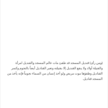
(ومن رأى) قنديل المسجد قد طفئ مات عالم المسجد والقنديل امرأة
والفتيلة أولاد ولا ينفع القنديل إلا بفتيلته وتعبر القناديل أيضاً بالنجوم وكسر
القناديل وطفؤها موت مريض ولو أخذ إنسان من السماء نجوماً فإنه يأخذ من
المسجد قناديل.