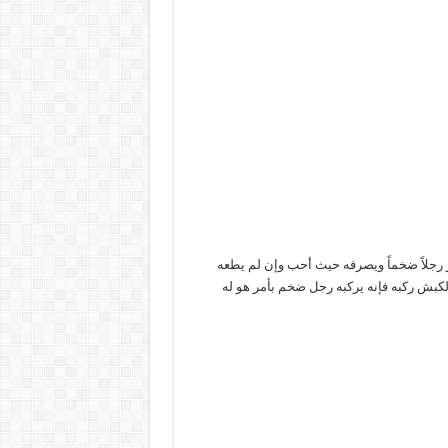
 رجلاً ضخماً ويصرفه حيث أحب وإن لم يطعه
لكبش ركبه فإنه يركبه رجل ضخم بأمر هو له