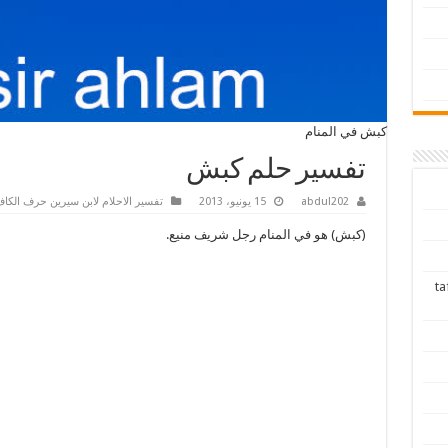
كبش في المنام
تفسير حلم كبش
abdul202
15 يونيو، 2013
تفسير الاحلام لابن سيرين حرف الكا
(كبش) هو في المنام رجل شريف منيع.
tafsir ah