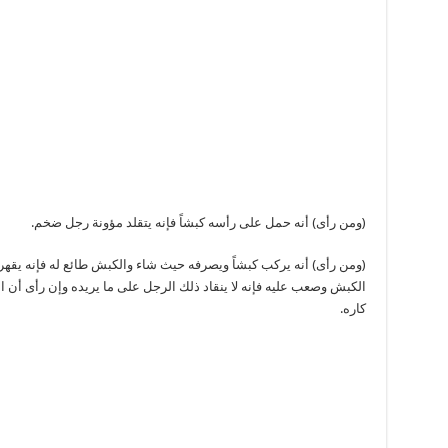
(ومن رأى) أنه حمل على رأسه كبشاً فإنه يتقلد مؤونة رجل ضخم.
(ومن رأى) أنه يركب كبشاً ويصرفه حيث شاء والكبش طائع له فإنه يقهر
الكبش وصعب عليه فإنه لا ينقاد ذلك الرجل على ما يريده وإن رأى أن ا
كاره.