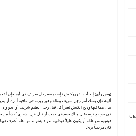
(ومن رأى) إنه أخذ بقرن كبش فإنه يمنعه رجل شريف في أمر فإن أخذ
أليته فإن يملك أمر رجل شريف وماله وخير ويرثه في عاقبة أمره أو يتزوج
ينال مما فيها وذبح الكبش لغير أكل قتل رجل عظيم شريف أو عدو وإن 
في موضع فإنه يقتل هناك قوم في حرب أو قتال فإن اشترى كبشاً من 
فينجيه من هلكة أو يكون عليلاً فيداويه بدواء ينجو به من علة أشرف في
كان مريضاً برئ.