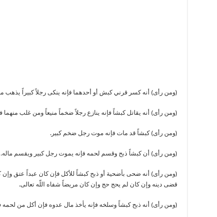
(ومن رأى) أنه كسر قرني كبش أو أحدهما فإنه ينكى رجلاً كبيراً يذهب من
(ومن رأى) أنه يقاتل كبشاً فإنه ينازع رجلاً ضخماً منيعاً ومن غلب منهما ف
(ومن رأى) كبشاً قد مات فإنه موت رجل ضخم كبير.
(ومن رأى) أن كبشاً ذبح وقسم لحمه فإنه يموت رجل كبير ويقسم ماله.
(ومن رأى) أنه ضحى بأضحية أو ذبح كبشاً للأكل فإن كان عبداً عتق وإن كان
قضى دينه وإن كان لم يحج حج وإن كان مريضاً شفاه اللّه تعالى.
(ومن رأى) أنه ذبح كبشاً وسلخه فإنه يأخذ مال عدوه فإن أكل من لحمه ف