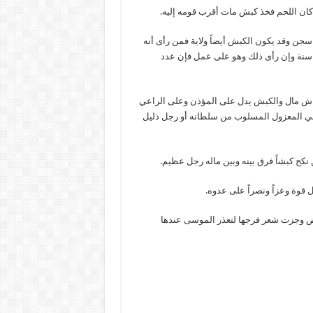
 كان اللحم فخذ كبش مات أقرب قومه إليه.
جن وقد يكون الكبش أيضاً ولاية فمن رأى أنه
ية سنة وإن رأى ذلك وهو على عمل فإن عدد
اش مال والكبش يدل على المؤذن وعلى الراعي
لي المعزول المسلوب من سلطانه أو رجل ذليل
 نكح كبشاً فرق بينه وبين ماله رجل عظيم.
 قوة وعزاً ونصراً على عدوه.
اض وجزت شعر فرجها لتعذر الموسى عندها