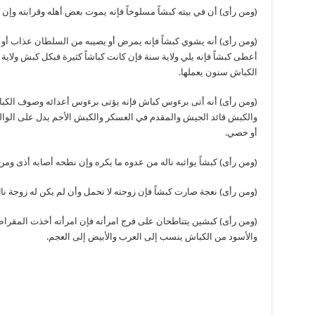
(ومن رأى) أن في بيته كبشاً مسلوخاً فإنه يموت بعض أهله وقرابته وإن
(ومن رأى) أنه يشوي كبشاً فإنه يمرض أو يصيبه من السلطان عذاب أو س
أعطى كبشاً فإنه يلي ولاية سنة فإن كانت كباشاً كثيرة فبكل كبش ولا
الكباش سنون يعملها.
(ومن رأى) أنه أتى برءوس كباش فإنه يؤتى برءوس أعدائه وصوف الكب
والكبش قائد الجيش والمقدم في العسكر والكبش الأجم يدل على الوا
أو خصي.
(ومن رأى) كبشاً يواثبه ناله من عدوه ما يكره وإن نطحه أصابه أذى ومن
(ومن رأى) نعجة صارت كبشاً فإن زوجته لا تحمل وأن لم يكن له زوجة نال
(ومن رأى) كبشين يتناطحان على فرج امرأته فإن امرأته أخذت المقر
والأسود من الكباش ينسب إلى العرب والأبيض إلى العجم.