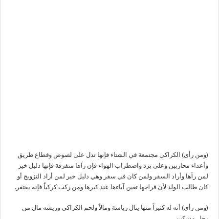
(ومن رأى) الكراكي مجتمعة في الشتاء فإنها تدل على لصوص وقطاع طريق
وأعداء محاربين وعلى برد واضطراب الهواء فإن رآها متفرقة فإنها دليل خير
لمن رآها وأراد السفر ولمن كان في سفر وهي دليل خير لمن أراد التزويج أو
كان طالب الولد لأن فراخها تعين آباءها عند كبرها ومن ركب كركياً فإنه يفتقر.
(ومن رأى) أنه له كثيراً منها ينال رياسة ومالاً ولحم الكراكي وريشه مال من
رجل مسكين.