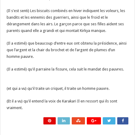
(Il s'est senti) Les biscuits combinés en hiver indiquent les voleurs, les
bandits et les ennemis des guerriers, ainsi que le froid et le
dérangement dans les airs. Le garçon parce que ses filles aident ses
parents quand elle a grandi et qui montait Kirkya manque.
(Il a estimé) que beaucoup d’entre eux ont obtenu la présidence, ainsi
que l’argent et la chair du brochet et de l’argent de plumes d’un
homme pauvre.
(Il a estimé) qu'il parraine la fissure, cela suit le mandat des pauvres.
(et qui a vu) qu'il traite un criquet, il traite un homme pauvre.
(Et il a vu) qu'il entend la voix de Karakari Il en ressort qui ils sont
vraiment.