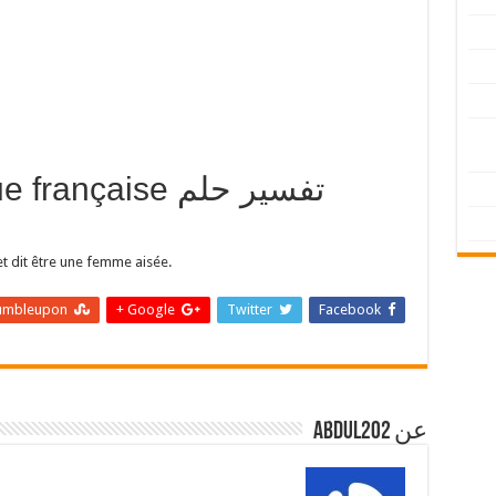
langue française
et dit être une femme aisée.
umbleupon
Google +
Twitter
Facebook
عن abdul202