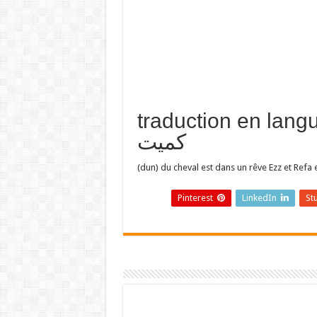
traduction en  تفسير حلم
كميت
(dun) du cheval est dans un rêve Ezz et Refa 
Pinterest
LinkedIn
St