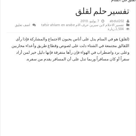
تفسير حلم لقلق
abdul202
7 يوليو، 2010
تفسير الاحلام لابن سيرين حرف الام tafsir ahlam en arabe
اضف تعليق
2,504 زيارة
(لقلق) هو في المنام يدل على أناس يحبون الاجتماع والمشاركة فإذا رأى
اللقالق مجتمعة في الشتاء دلت على لصوص وقطاع طريق وأعداء محاربين
وعلى برد واضطراب في الهواء فإن رآها متفرقة فإنها دليل خير لمن أراد
سفراً أو كان مسافراً وربما تدل على أن المسافر يقدم من سفره.