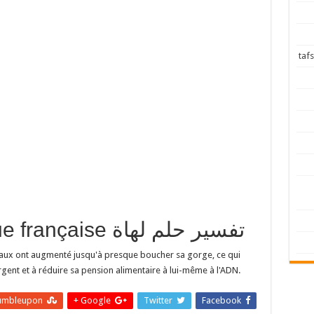
traduction en langue française تفسير حلم لهاة
eaux ont augmenté jusqu'à presque boucher sa gorge, ce qui
nt et à réduire sa pension alimentaire à lui-même à l'ADN.
umbleupon
Google +
Twitter
Facebook