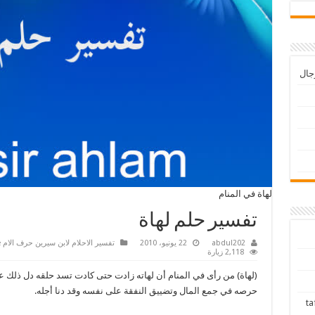
رجال
لهاة في المنام
تفسير حلم لهاة
abdul202
22 يونيو، 2010
تفسير الاحلام لابن سيرين حرف الام tafsir ahlam en arabe
2,118 زيارة
(لهاة) من رأى في المنام أن لهاته زادت حتى كادت تسد حلقه دل ذلك 
حرصه في جمع المال وتضييق النفقة على نفسه وقد دنا أجله.
tafsir ah