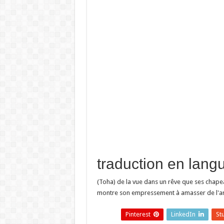
(Toha) de la vue dans un rêve que ses chap
montre son empressement à amasser de l'arge
Pinterest
LinkedIn
St