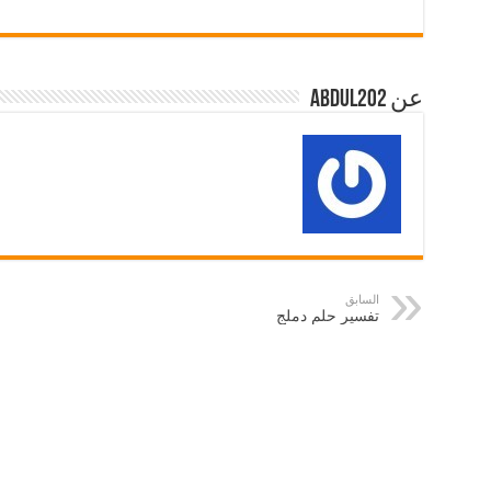
عن abdul202
السابق
تفسير حلم دملج